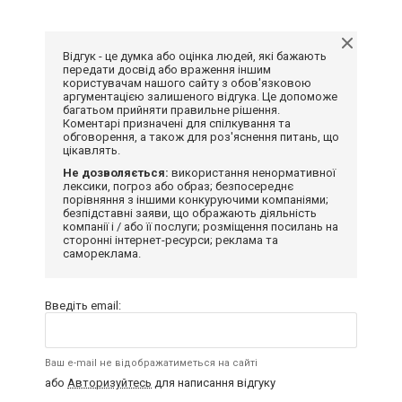
Відгук - це думка або оцінка людей, які бажають
передати досвід або враження іншим
користувачам нашого сайту з обов'язковою
аргументацією залишеного відгука. Це допоможе
багатьом прийняти правильне рішення.
Коментарі призначені для спілкування та
обговорення, а також для роз'яснення питань, що
цікавлять.
Не дозволяється:
використання ненормативної
лексики, погроз або образ; безпосереднє
порівняння з іншими конкуруючими компаніями;
безпідставні заяви, що ображають діяльність
компанії і / або її послуги; розміщення посилань на
сторонні інтернет-ресурси; реклама та
самореклама.
Введіть email:
Ваш e-mail не відображатиметься на сайті
або
Авторизуйтесь
для написання відгуку