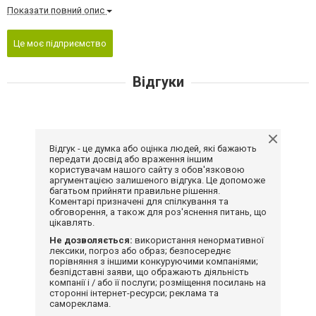
Показати повний опис
Це моє підприємство
Відгуки
Відгук - це думка або оцінка людей, які бажають
передати досвід або враження іншим
користувачам нашого сайту з обов'язковою
аргументацією залишеного відгука. Це допоможе
багатьом прийняти правильне рішення.
Коментарі призначені для спілкування та
обговорення, а також для роз'яснення питань, що
цікавлять.
Не дозволяється:
використання ненормативної
лексики, погроз або образ; безпосереднє
порівняння з іншими конкуруючими компаніями;
безпідставні заяви, що ображають діяльність
компанії і / або її послуги; розміщення посилань на
сторонні інтернет-ресурси; реклама та
самореклама.