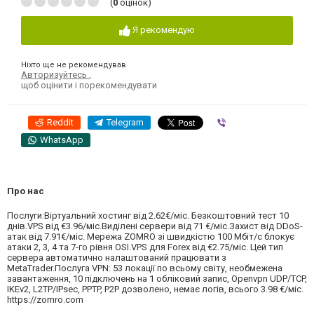
(
0
оцінок)
Я рекомендую
Ніхто ще не рекомендував
Авторизуйтесь
,
щоб оцінити і порекомендувати
Reddit
Telegram
Viber
WhatsApp
Про нас
Послуги:Віртуальний хостинг від 2.62€/міс. Безкоштовний тест 10
днів.VPS від €3.96/міс.Виділені сервери від 71 €/міс.Захист від DDoS-
атак від 7.91€/міс. Мережа ZOMRO зі швидкістю 100 Мбіт/с блокує
атаки 2, 3, 4 та 7-го рівня OSI.VPS для Forex від €2.75/міс. Цей тип
сервера автоматично налаштований працювати з
MetaTrader.Послуга VPN: 53 локації по всьому світу, необмежена
завантаження, 10 підключень на 1 обліковий запис, Openvpn UDP/TCP,
IKEv2, L2TP/IPsec, PPTP, P2P дозволено, немає логів, всього 3.98 €/міс.
https://zomro.com