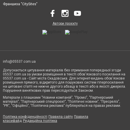
Франшиза "CitySites"
Автори проєкту
info@05537.com.ua
Допускається цитування матеріалів без отримання попередньої згоди
05537.com.ua за умови розміщення в тексті обов'язкового посилання на
05537.com.ua - Сайт міста Скадовська. Для інтернет-видань обов'язкове
розміщення прямого, відкритого для пошукових систем гіперпосилання
на цитовані статті не нижче другого абзацу в тексті або в якості джерела.
Порушення виняткових прав переслідується Законом.
Матеріали з плашками "Новини компаній", "Промо", "Партнерський
матеріал", "Партнерський спецпроєкт", "Політичні новини", "Пресреліз",
"PR", "Офіційно", "Політична реклама" публікуються на правах реклами.
Політика конфіденційності
Правила сайту
Правила
класифайд
Редакційна політика