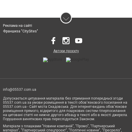
Реклама на сайті
Франшиза "CitySites"
Автори проєкту
info@05537.com.ua
Допускається цитування матеріалів без отримання попередньої згоди
05537.com.ua за умови розміщення в тексті обов'язкового посилання на
05537.com.ua - Сайт міста Скадовська. Для інтернет-видань обов'язкове
розміщення прямого, відкритого для пошукових систем гіперпосилання
на цитовані статті не нижче другого абзацу в тексті або в якості джерела.
Порушення виняткових прав переслідується Законом.
Матеріали з плашками "Новини компаній", "Промо", "Партнерський
матеріал", "Партнерський спецпроєкт", "Політичні новини", "Пресреліз",