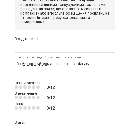
лексики, погроз або образ; безпосереднє
порівняння з іншими конкуруючими компаніями;
безпідставні заяви, що ображають діяльність
компанії і / або її послуги; розміщення посилань на
сторонні інтернет-ресурси; реклама та
самореклама.
Введіть email:
Ваш e-mail не відображатиметься на сайті
або
Авторизуйтесь
для написання відгуку
Обслуговування
0/12
Впечатление
0/12
Цена
0/12
Відгук: