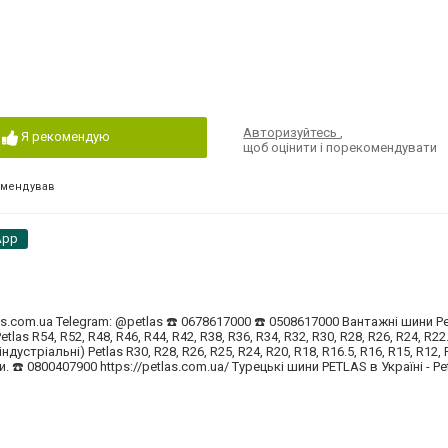
Авторизуйтесь
,
Я рекомендую
щоб оцінити і порекомендувати
омендував
App
as.com.ua Telegram: @petlas ☎️ 0678617000 ☎️ 0508617000 Вантажні шини Pet
tlas R54, R52, R48, R46, R44, R42, R38, R36, R34, R32, R30, R28, R26, R24, R22.
ндустріальні) Petlas R30, R28, R26, R25, R24, R20, R18, R16.5, R16, R15, R12, 
. ☎️ 0800407900 https://petlas.com.ua/ Турецькі шини PETLAS в Україні - Pe