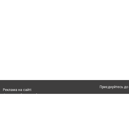
Приєднуйтесь до 
Реклама на сайті
Франшиза "CitySites"
Автори проєкту
info@05537.com.ua
Допускається цит
тексті обов'язко
розміщення прямо
абзацу в тексті 