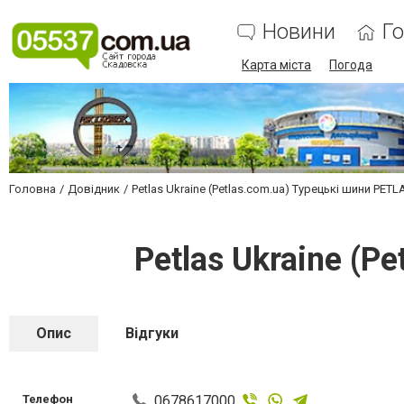
Новини
Г
Карта міста
Погода
Головна
Довідник
Petlas Ukraine (Petlas.com.ua) Турецькі шини PETL
Petlas Ukraine (P
Опис
Відгуки
Телефон
0678617000