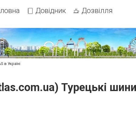
оловна
Довідник
Дозвілля
AS в Україні
etlas.com.ua) Турецькі шин