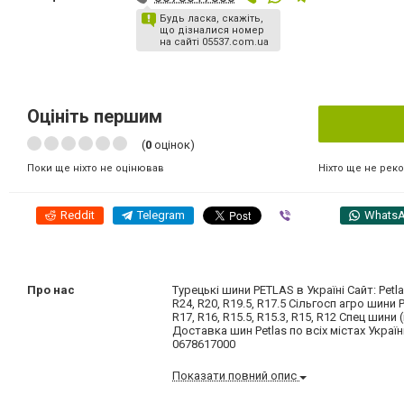
Будь ласка, скажіть,
що дізналися номер
на сайті 05537.com.ua
Оцініть першим
(
0
оцінок)
Ніхто ще не рек
Поки ще ніхто не оцінював
Reddit
Telegram
Viber
Whats
Про нас
Турецькі шини PETLAS в Україні Сайт: Petl
R24, R20, R19.5, R17.5 Сільгосп агро шини Pe
R17, R16, R15.5, R15.3, R15, R12 Спец шини (і
Доставка шин Petlas по всіх містах України
0678617000
Показати повний опис