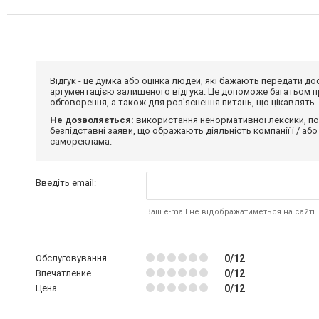
Відгук - це думка або оцінка людей, які бажають передати 
аргументацією залишеного відгука. Це допоможе багатьом пр
обговорення, а також для роз'яснення питань, що цікавлять.
Не дозволяється:
використання ненормативної лексики, по
безпідставні заяви, що ображають діяльність компанії і / або
самореклама.
Введіть email:
Ваш e-mail не відображатиметься на сайті
Обслуговування
0/12
Впечатление
0/12
Цена
0/12