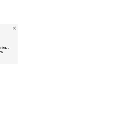
ніями;
та