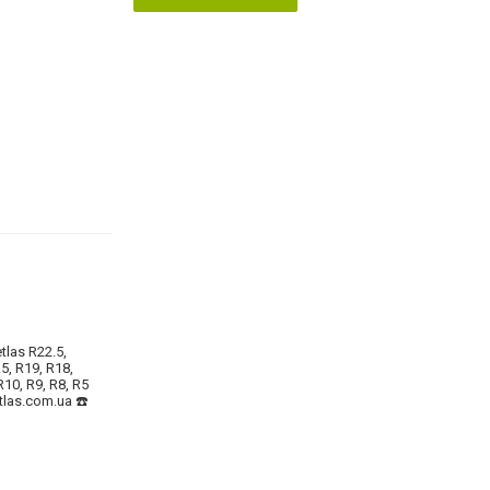
las R22.5,
5, R19, R18,
R10, R9, R8, R5
tlas.com.ua ☎️