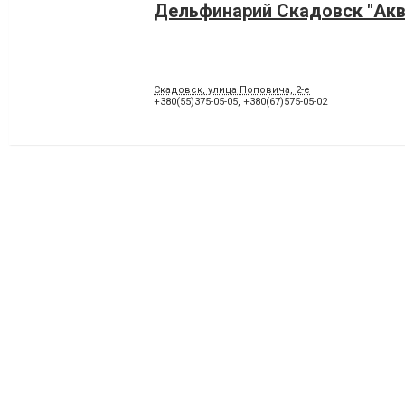
Дельфинарий Скадовск "Акв
Скадовск, улица Поповича, 2-е
+380(55)375-05-05
,
+380(67)575-05-02