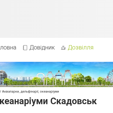
оловна
Довідник
Дозвілля
Аквапарки, дельфінарії, океанаріуми
 океанаріуми Скадовськ