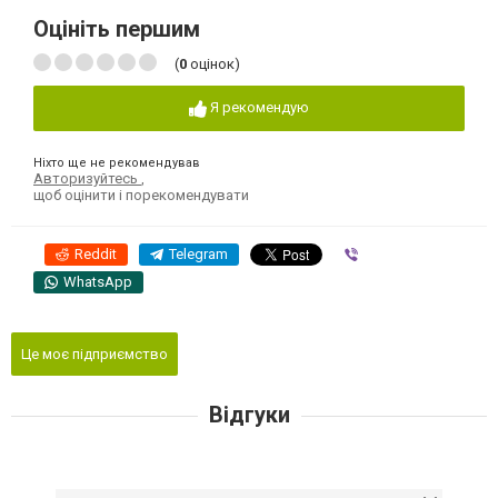
Оцініть першим
(
0
оцінок)
Я рекомендую
Ніхто ще не рекомендував
Авторизуйтесь
,
щоб оцінити і порекомендувати
Reddit
Telegram
Viber
WhatsApp
Це моє підприємство
Відгуки