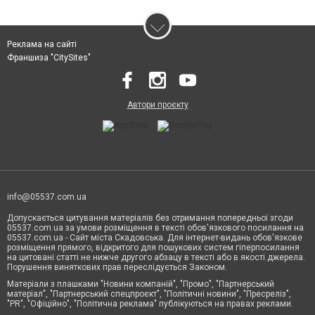
Реклама на сайті
Франшиза "CitySites"
Автори проєкту
info@05537.com.ua
Допускається цитування матеріалів без отримання попередньої згоди
05537.com.ua за умови розміщення в тексті обов'язкового посилання на
05537.com.ua - Сайт міста Скадовська. Для інтернет-видань обов'язкове
розміщення прямого, відкритого для пошукових систем гіперпосилання
на цитовані статті не нижче другого абзацу в тексті або в якості джерела.
Порушення виняткових прав переслідується Законом.
Матеріали з плашками "Новини компаній", "Промо", "Партнерський
матеріал", "Партнерський спецпроєкт", "Політичні новини", "Пресреліз",
"PR", "Офіційно", "Політична реклама" публікуються на правах реклами.