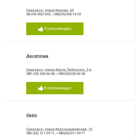
Скадовск, улица Кирова, 69
38-095-9001493
,
+380(95)900-14-93
Я рекомендую
Десяточка
Скадовск, улица Карла Либкнехта, 2-д
380 (50) 650-46-58
,
+380(50)650-46-58
Я рекомендую
Oasis
Скадовск, улица Красноармейская, 10
380 (66) 311-59-71
,
+380(66)311-59-71