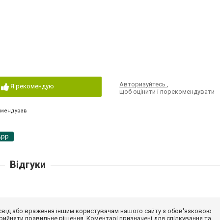
Авторизуйтесь
,
Я рекомендую
щоб оцінити і порекомендувати
омендував
App
Відгуки
досвід або враження іншим користувачам нашого сайту з обов'язковою
ийняти правильне рішення. Коментарі призначені для спілкування та