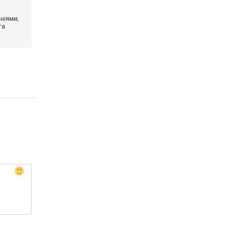
ніями;
та