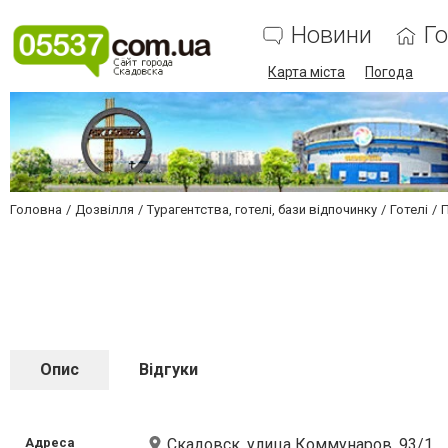
Новини
Г
Карта міста
Погода
Головна
Дозвілля
Турагентства, готелі, бази відпочинку
Готелі
Опис
Відгуки
Адреса
Скадовск, улица Коммунаров, 93/1