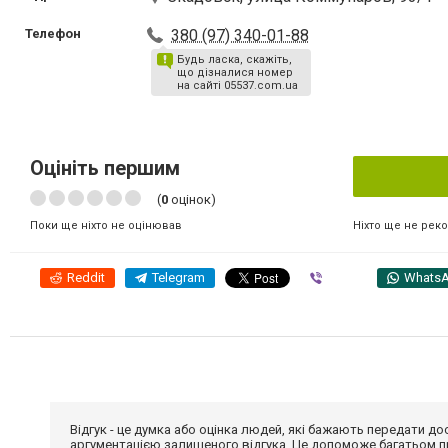
Телефон
380 (97) 340-01-88
Будь ласка, скажіть,
що дізналися номер
на сайті 05537.com.ua
Оцініть першим
(
0
оцінок)
Ніхто ще не рек
Поки ще ніхто не оцінював
Reddit
Telegram
Viber
Whats
Відгук - це думка або оцінка людей, які бажають передати 
аргументацією залишеного відгука. Це допоможе багатьом пр