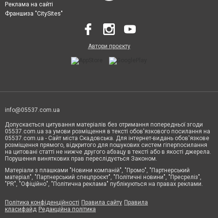
Реклама на сайті
Франшиза "CitySites"
Автори проєкту
info@05537.com.ua
Допускається цитування матеріалів без отримання попередньої згоди
05537.com.ua за умови розміщення в тексті обов'язкового посилання на
05537.com.ua - Сайт міста Скадовська. Для інтернет-видань обов'язкове
розміщення прямого, відкритого для пошукових систем гіперпосилання
на цитовані статті не нижче другого абзацу в тексті або в якості джерела.
Порушення виняткових прав переслідується Законом.
Матеріали з плашками "Новини компаній", "Промо", "Партнерський
матеріал", "Партнерський спецпроєкт", "Політичні новини", "Пресреліз",
"PR", "Офіційно", "Політична реклама" публікуються на правах реклами.
Політика конфіденційності
Правила сайту
Правила
класифайд
Редакційна політика