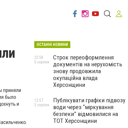
ОСТАННІ НОВИНИ
или
Строк переоформлення
22:58
5 серпня
документів на нерухомість
знову продовжила
окупаційна влада
Херсонщини
ы приняли
ия было
Публікувати графіки підвозу
12:57
дохнуть и
5 серпня
води через “міркування
безпеки” відмовилися на
ТОТ Херсонщини
Васильченко.