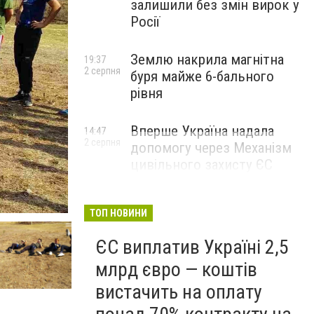
залишили без змін вирок у
Росії
Землю накрила магнітна
19:37
2 серпня
буря майже 6-бального
рівня
Вперше Україна надала
14:47
2 серпня
допомогу через Механізм
цивільного захисту ЄС
ТОП НОВИНИ
ЄС виплатив Україні 2,5
млрд євро — коштів
вистачить на оплату