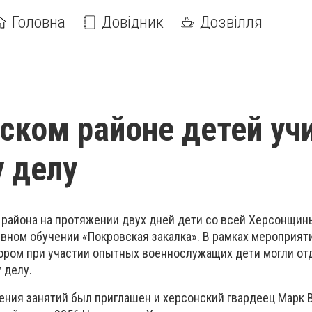
Головна
Довідник
Дозвілля
ском районе детей уч
 делу
 района на протяжении двух дней дети со всей Херсонщин
ивном обучении «Покровская закалка». В рамках мероприят
отором при участии опытных военнослужащих дети могли от
 делу.
дения занятий был приглашен и херсонский гвардеец Марк 