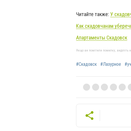
Читайте также:
У скадов
Как скадовчанам убереч
Апартаменты Скадовск
Якщо ви помітили помилку, виділіть нео
#Скадовск
#Лазурное
#у