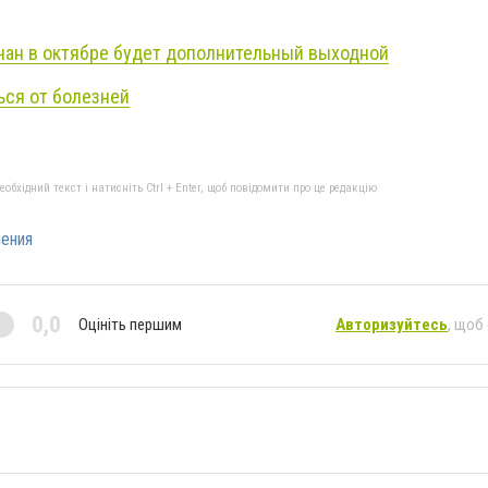
чан в октябре будет дополнительный выходной
ься от болезней
бхідний текст і натисніть Ctrl + Enter, щоб повідомити про це редакцію
чения
0,0
Оцініть першим
Авторизуйтесь
, щоб