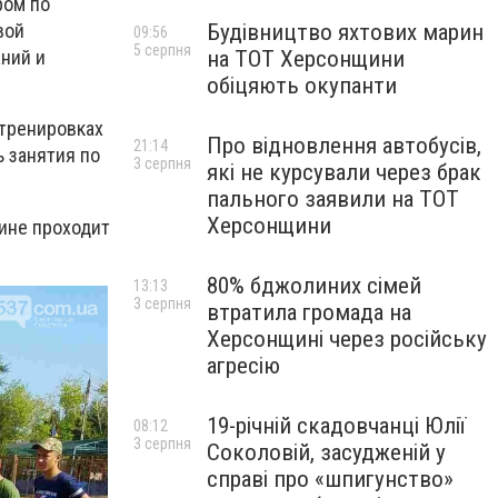
ром по
Будівництво яхтових марин
вой
09:56
5 серпня
на ТОТ Херсонщини
ний и
обіцяють окупанти
 тренировках
Про відновлення автобусів,
21:14
ь занятия по
3 серпня
які не курсували через брак
пального заявили на ТОТ
Херсонщини
ине проходит
80% бджолиних сімей
13:13
3 серпня
втратила громада на
Херсонщині через російську
агресію
19-річній скадовчанці Юлії
08:12
3 серпня
Соколовій, засудженій у
справі про «шпигунство»