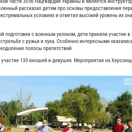
ской части 3056 Нацгвардии Украины и является инструкто
Военный рассказал детям про основы предоставления пер
кстремальных условиях и отметил высокий уровень их зна
й подготовки с военным уклоном, дети приняли участие в
 стрельбе с ружья и лука. Особенно интересными оказалис
реодоление полосы препятствий.
и участие 130 юношей и девушек. Мероприятие на Херсонщ