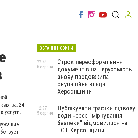
ОСТАННІ НОВИНИ
е
Строк переоформлення
22:58
5 серпня
документів на нерухомість
в
знову продовжила
окупаційна влада
Херсонщини
ной
завтра, 24
Публікувати графіки підвозу
12:57
е услуги.
5 серпня
води через “міркування
безпеки” відмовилися на
служащие
ТОТ Херсонщини
обствует