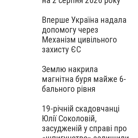
на 2 серпня 2026 року
Вперше Україна надала
допомогу через
Механізм цивільного
захисту ЄС
Землю накрила
магнітна буря майже 6-
бального рівня
19-річній скадовчанці
Юлії Соколовій,
засудженій у справі про