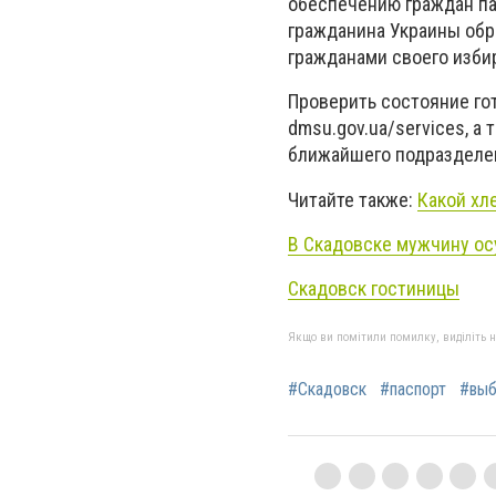
обеспечению граждан па
гражданина Украины обр
гражданами своего избир
Проверить состояние г
dmsu.gov.ua/services, а
ближайшего подразделени
Читайте также:
Какой хл
В Скадовске мужчину осу
Скадовск гостиницы
Якщо ви помітили помилку, виділіть нео
#Скадовск
#паспорт
#вы