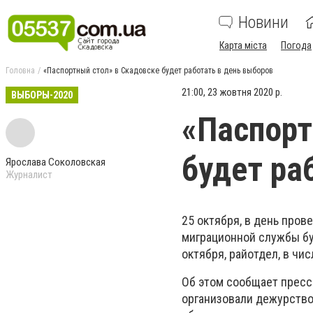
Новини
Карта міста
Погода
Головна
«Паспортный стол» в Скадовске будет работать в день выборов
21:00, 23 жовтня 2020 р.
ВЫБОРЫ-2020
«Паспорт
будет ра
Ярослава Соколовская
Журналист
25 октября, в день про
миграционной службы бу
октября, райотдел, в чи
Об этом сообщает пресс
организовали дежурство