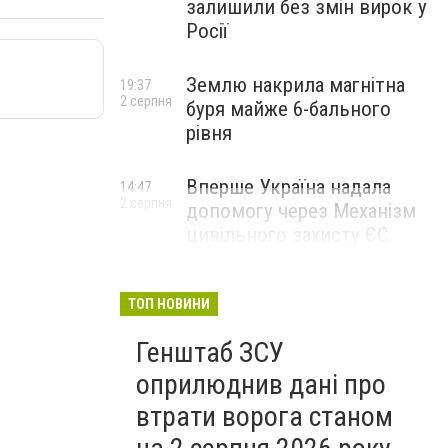
залишили без змін вирок у
Росії
Землю накрила магнітна
19:37
2 серпня
буря майже 6-бального
рівня
Вперше Україна надала
14:47
2 серпня
допомогу через Механізм
цивільного захисту ЄС
ТОП НОВИНИ
Генштаб ЗСУ
оприлюднив дані про
втрати ворога станом