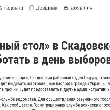
Головна
Довідник
Дозвілля
ный стол» в Скадовск
ботать в день выборо
ведения выборов, Скадовский районный отдел Государствен
дет выдавать изготовленные паспорта граждан Украины. А 
сле прочих, будет предоставлять и другие административны
-служба ведомства. Для осуществления озвученного гос
. Как сообщается, Госмиграционная служба всячески спос