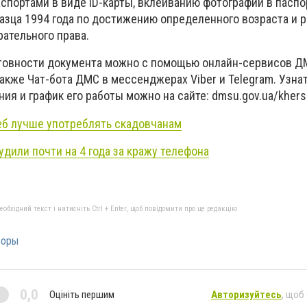
спортами в виде ID-карты, вклеиванию фотографии в паспо
азца 1994 года по достижению определенного возраста и 
ательного права.
отовности документа можно с помощью онлайн-сервисов Д
 также Чат-бота ДМС в мессенджерах Viber и Telegram. Узна
я и график его работы можно на сайте: dmsu.gov.ua/kherso
еб лучше употреблять скадовчанам
дили почти на 4 года за кражу телефона
бхідний текст і натисніть Ctrl + Enter, щоб повідомити про це редакцію
боры
0,0
Оцініть першим
Авторизуйтесь
, щоб