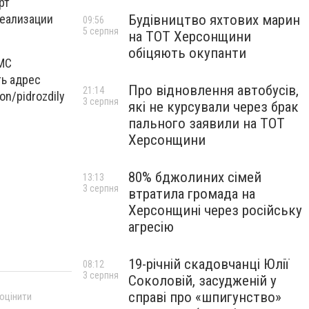
рт
Будівництво яхтових марин
реализации
09:56
5 серпня
на ТОТ Херсонщини
обіцяють окупанти
МС
ть адрес
Про відновлення автобусів,
21:14
n/pidrozdily
3 серпня
які не курсували через брак
пального заявили на ТОТ
Херсонщини
80% бджолиних сімей
13:13
3 серпня
втратила громада на
Херсонщині через російську
агресію
19-річній скадовчанці Юлії
08:12
3 серпня
Соколовій, засудженій у
справі про «шпигунство»
 оцінити