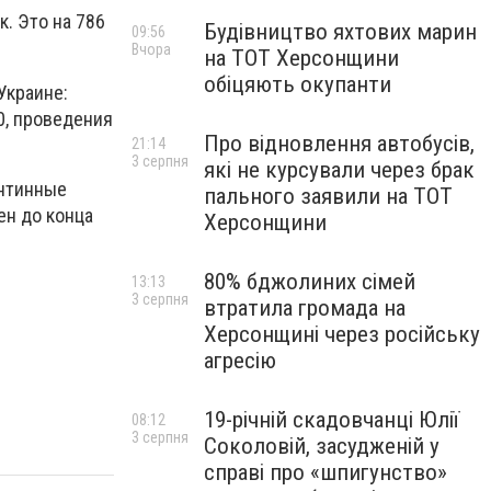
. Это на 786
Будівництво яхтових марин
09:56
Вчора
на ТОТ Херсонщини
обіцяють окупанти
Украине:
0, проведения
Про відновлення автобусів,
21:14
3 серпня
які не курсували через брак
антинные
пального заявили на ТОТ
ен до конца
Херсонщини
80% бджолиних сімей
13:13
3 серпня
втратила громада на
Херсонщині через російську
агресію
19-річній скадовчанці Юлії
08:12
3 серпня
Соколовій, засудженій у
справі про «шпигунство»