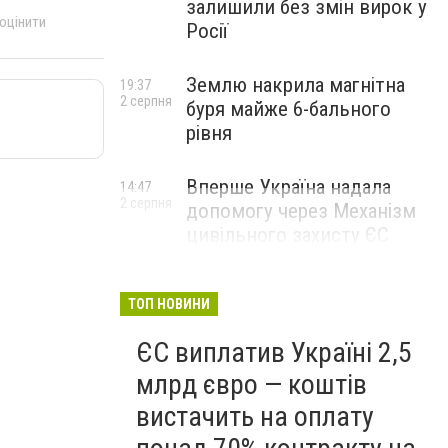
залишили без змін вирок у
 оцінити
Росії
Землю накрила магнітна
19:37
2 серпня
буря майже 6-бального
рівня
Вперше Україна надала
14:47
2 серпня
допомогу через Механізм
цивільного захисту ЄС
ТОП НОВИНИ
ЄС виплатив Україні 2,5
млрд євро — коштів
вистачить на оплату