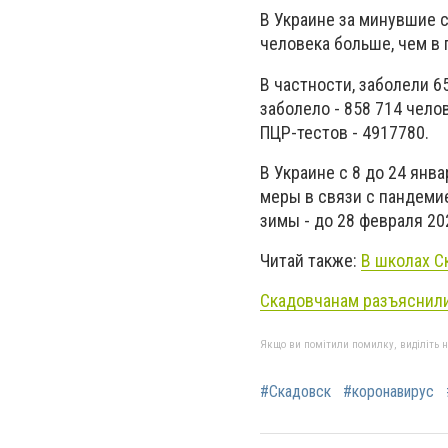
В Украине за минувшие с
человека больше, чем в
В частности, заболели 6
заболело - 858 714 чело
ПЦР-тестов - 4917780.
В Украине с 8 до 24 ян
меры в связи с пандемие
зимы - до 28 февраля 20
Читай также:
В школах С
Скадовчанам разъяснили
Якщо ви помітили помилку, виділіть нео
#Скадовск
#коронавирус