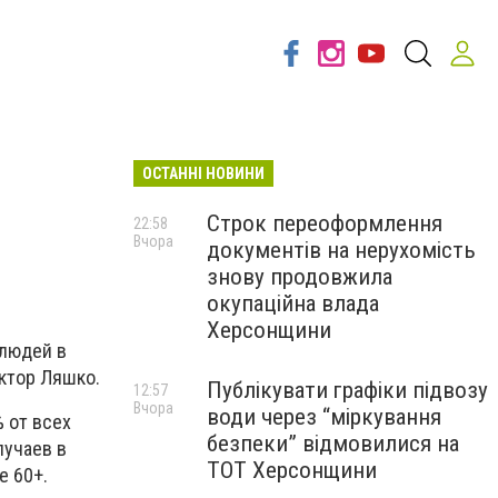
ОСТАННІ НОВИНИ
Строк переоформлення
22:58
Вчора
документів на нерухомість
знову продовжила
окупаційна влада
Херсонщини
 людей в
иктор Ляшко.
Публікувати графіки підвозу
12:57
Вчора
води через “міркування
 от всех
безпеки” відмовилися на
лучаев в
ТОТ Херсонщини
е 60+.