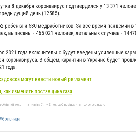
утки 8 декабря коронавирус подтвердился у 13 371 человек
 предыдущий день (12585).
52 ребенка и 580 медработников. За все время пандемии в 
век, выписаны - 465 021 человек, летальных случаев - 1447
варя 2021 года включительно будут введены усиленные кар
й коронавируса. В общем, карантин в Украине будет продл
21 года.
кадовска могут ввести новый регламент
, как изменить поставщика газа
бхідний текст і натисніть Ctrl + Enter, щоб повідомити про це редакцію
#больница