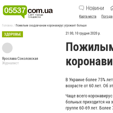
Новини
Карта міста
Погода
Головна
Пожилым скадовчанам коронавирус угрожает больше
21:00, 10 грудня 2020 р.
ЗДОРОВЬЕ
Пожилым
коронави
Ярослава Соколовская
Журналист
В Украине более 75% ле
возрасте от 60 лет. Об 
Чаще всего коронавирус 
больных приходится на э
группе 60-69 лет. Более