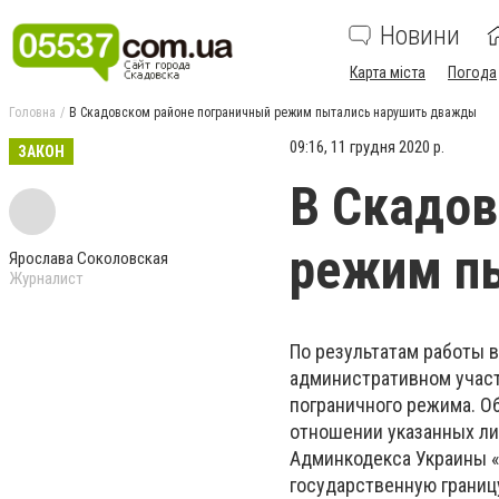
Новини
Карта міста
Погода
Головна
В Скадовском районе пограничный режим пытались нарушить дважды
09:16, 11 грудня 2020 р.
ЗАКОН
В Скадов
режим п
Ярослава Соколовская
Журналист
По результатам работы 
административном участ
пограничного режима. Об
отношении указанных ли
Админкодекса Украины «
государственную границ