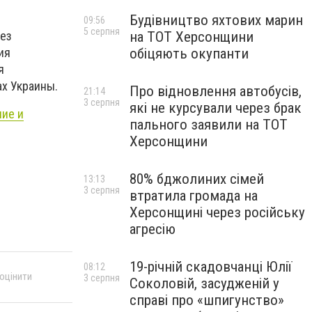
Будівництво яхтових марин
09:56
5 серпня
на ТОТ Херсонщини
без
обіцяють окупанти
ия
я
ах Украины.
Про відновлення автобусів,
21:14
3 серпня
які не курсували через брак
ние и
пального заявили на ТОТ
Херсонщини
80% бджолиних сімей
13:13
3 серпня
втратила громада на
Херсонщині через російську
агресію
19-річній скадовчанці Юлії
08:12
 оцінити
3 серпня
Соколовій, засудженій у
справі про «шпигунство»