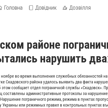
Головна
Довідник
Дозвілля
ском районе пограни
ытались нарушить дв
в ноябре во время выполнения служебных обязанностей на
ке Скадовского района удалось выявить два факта наруше
 этом сообщает отдел пограничной службы «Скадовск». Пр
ц составлены административные протоколы за нарушение 
Нарушение пограничного режима, режима в пунктах пропус
у Украины или режимных правил в контрольных пунктах въ