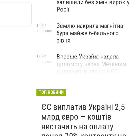
залишили без змін вирок у
Росії
Землю накрила магнітна
19:37
2 серпня
буря майже 6-бального
рівня
Вперше Україна надала
14:47
2 серпня
допомогу через Механізм
цивільного захисту ЄС
ТОП НОВИНИ
ЄС виплатив Україні 2,5
млрд євро — коштів
вистачить на оплату