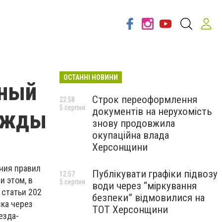
ОСТАННІ НОВИНИ
чный
Строк переоформлення
22:58
5 серпня
документів на нерухомість
ажды
знову продовжила
окупаційна влада
Херсонщини
ния правил
Публікувати графіки підвозу
12:57
и этом, в
5 серпня
води через “міркування
статьи 202
безпеки” відмовилися на
ка через
ТОТ Херсонщини
езда-