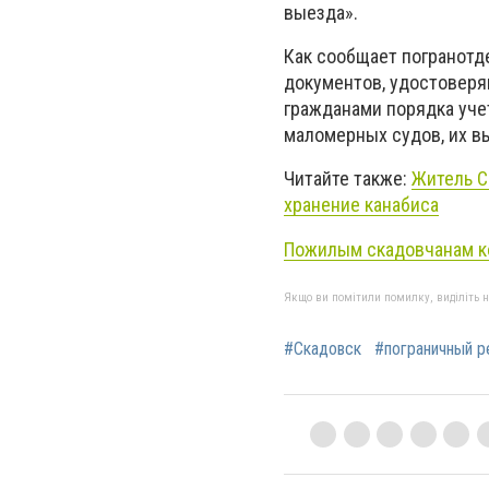
выезда».
Как сообщает погранотд
документов, удостоверя
гражданами порядка учет
маломерных судов, их вы
Читайте также:
Житель С
хранение канабиса
Пожилым скадовчанам к
Якщо ви помітили помилку, виділіть нео
#Скадовск
#пограничный 