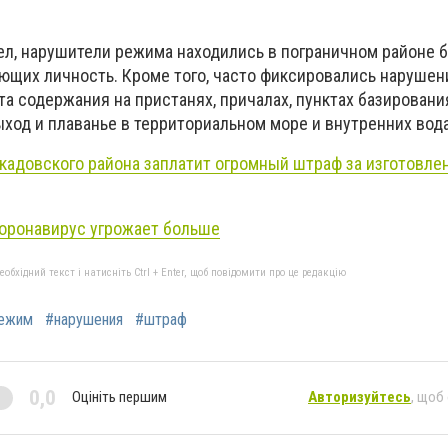
ел, нарушители режима находились в пограничном районе 
ющих личность. Кроме того, часто фиксировались нарушен
а содержания на пристанях, причалах, пунктах базировани
ход и плаванье в территориальном море и внутренних вод
кадовского района заплатит огромный штраф за изготовле
оронавирус угрожает больше
бхідний текст і натисніть Ctrl + Enter, щоб повідомити про це редакцію
режим
#нарушения
#штраф
0,0
Оцініть першим
Авторизуйтесь
, щоб