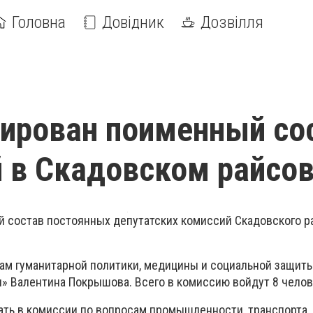
Головна
Довідник
Дозвілля
ирован поименный со
 в Скадовском райсов
й состав постоянных депутатских комиссий Скадовского р
.
сам гуманитарной политики, медицины и социальной защиты
» Валентина Покрышова. Всего в комиссию войдут 8 челов
тать в комиссии по вопросам промышленности, транспорта,