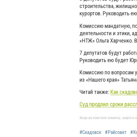
строительства, жилищно
курортов. Руководить ею
Комиссию мандатную, по
деятельности и этики, а
«НТЖ» Ольга Харченко. 
7 депутатов будут работ
Руководить ею будет Юр
Комиссию по вопросам у
из «Нашего края» Татьян
Читай также:
Как скадов
Суд продлил сроки расс
Якщо ви помітили помилку, виділіть нео
#Скадовск
#Райсовет
#К