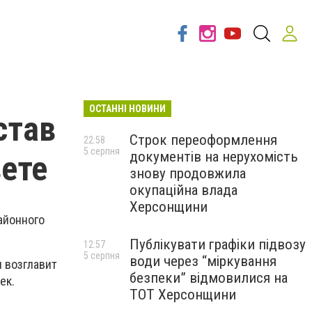
ОСТАННІ НОВИНИ
став
Строк переоформлення
22:58
5 серпня
документів на нерухомість
ете
знову продовжила
окупаційна влада
Херсонщини
айонного
Публікувати графіки підвозу
12:57
5 серпня
води через “міркування
 возглавит
безпеки” відмовилися на
ек.
ТОТ Херсонщини