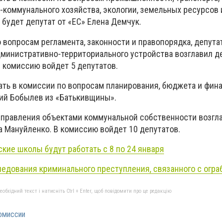
-коммунального хозяйства, экологии, земельных ресурсов 
 будет депутат от «ЕС» Елена Демчук.
 вопросам регламента, законности и правопорядка, депута
дминистративно-территориального устройства возглавил д
В комиссию войдет 5 депутатов.
ать в комиссии по вопросам планирования, бюджета и фин
ий Бобылев из «Батькивщины».
правления объектами коммунальной собственности возгла
а Мануйленко. В комиссию войдет 10 депутатов.
ские школы будут работать с 8 по 24 января
ледования криминального преступления, связанного с огр
бхідний текст і натисніть Ctrl + Enter, щоб повідомити про це редакцію
омиссии