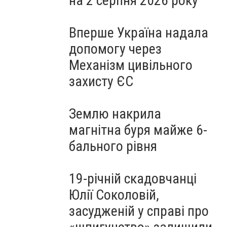
на 2 серпня 2026 року
Вперше Україна надала
допомогу через
Механізм цивільного
захисту ЄС
Землю накрила
магнітна буря майже 6-
бального рівня
19-річній скадовчанці
Юлії Соколовій,
засудженій у справі про