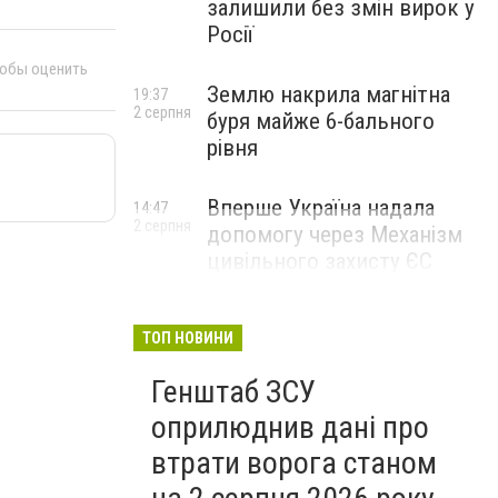
залишили без змін вирок у
Росії
тобы оценить
Землю накрила магнітна
19:37
2 серпня
буря майже 6-бального
рівня
Вперше Україна надала
14:47
2 серпня
допомогу через Механізм
цивільного захисту ЄС
ТОП НОВИНИ
Генштаб ЗСУ
оприлюднив дані про
втрати ворога станом