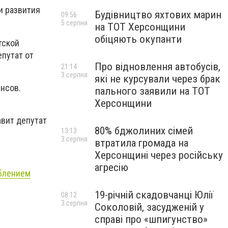
и развития
Будівництво яхтових марин
09:56
5 серпня
на ТОТ Херсонщини
обіцяють окупанти
тской
епутат от
Про відновлення автобусів,
21:14
3 серпня
які не курсували через брак
ансов.
пального заявили на ТОТ
Херсонщини
вит депутат
80% бджолиних сімей
13:13
3 серпня
втратила громада на
Херсонщині через російську
агресію
аблением
19-річній скадовчанці Юлії
08:12
3 серпня
Соколовій, засудженій у
справі про «шпигунство»