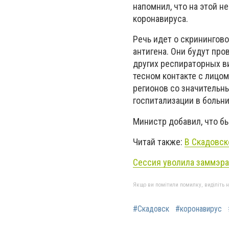
напомнил, что на этой 
коронавируса.
Речь идет о скринингов
антигена. Они будут про
других респираторных в
тесном контакте с лицо
регионов со значительн
госпитализации в больни
Министр добавил, что б
Читай также:
В Скадовск
Сессия уволила заммэра
Якщо ви помітили помилку, виділіть нео
#Скадовск
#коронавирус