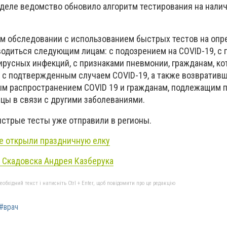
неделе ведомство обновило алгоритм тестирования на нали
ом обследовании с использованием быстрых тестов на оп
водиться следующим лицам: с подозрением на COVID-19, с
ирусных инфекций, с признаками пневмонии, гражданам, ко
м с подтвержденным случаем COVID-19, а также возвратив
ым распространением COVID 19 и гражданам, подлежащим 
цы в связи с другими заболеваниями.
ыстрые тесты уже отправили в регионы.
е открыли праздничную елку
 Скадовска Андрея Казберука
бхідний текст і натисніть Ctrl + Enter, щоб повідомити про це редакцію
#врач