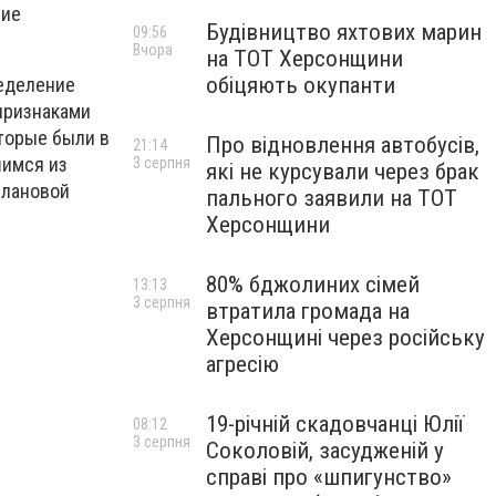
чие
Будівництво яхтових марин
09:56
Вчора
на ТОТ Херсонщини
обіцяють окупанти
ределение
 признаками
торые были в
Про відновлення автобусів,
21:14
шимся из
3 серпня
які не курсували через брак
плановой
пального заявили на ТОТ
Херсонщини
80% бджолиних сімей
13:13
3 серпня
втратила громада на
Херсонщині через російську
агресію
19-річній скадовчанці Юлії
08:12
3 серпня
Соколовій, засудженій у
справі про «шпигунство»