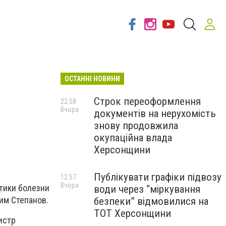
ОСТАННІ НОВИНИ
Строк переоформлення
22:58
Вчора
документів на нерухомість
знову продовжила
окупаційна влада
Херсонщини
Публікувати графіки підвозу
12:57
Вчора
тики болезни
води через “міркування
им Степанов.
безпеки” відмовилися на
ТОТ Херсонщини
истр