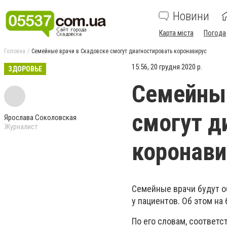
Новини
Карта міста
Погода
Головна
Семейные врачи в Скадовске смогут диагностировать коронавирус
15:56, 20 грудня 2020 р.
ЗДОРОВЬЕ
Семейные
смогут д
Ярослава Соколовская
Журналист
коронави
Семейные врачи будут о
у пациентов. Об этом на
По его словам, соответ