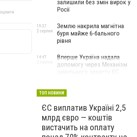
залишили без змін вирок у
Росії
 оцінити
Землю накрила магнітна
19:37
2 серпня
буря майже 6-бального
рівня
Вперше Україна надала
14:47
2 серпня
допомогу через Механізм
цивільного захисту ЄС
ТОП НОВИНИ
ЄС виплатив Україні 2,5
млрд євро — коштів
вистачить на оплату