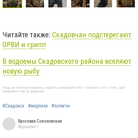
Читайте также:
Скадовчан подстерегают
ОРВИ и грипп
В водоемы Скадовского района вселяют
новую рыбу
Якщо ви помітили помилку, виділіть необхідний текст і натисніть Ctrl + Enter, щоб
повідомити про це редакцію
#Скадовск
#морпехи
#полигон
Ярослава Соколовская
Журналист