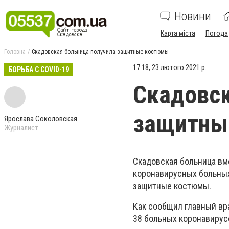
Новини
Карта міста
Погода
Головна
Скадовская больница получила защитные костюмы
17:18, 23 лютого 2021 р.
БОРЬБА С COVID-19
Скадовск
защитны
Ярослава Соколовская
Журналист
Скадовская больница вм
коронавирусных больных
защитные костюмы.
Как сообщил главный вр
38 больных коронавирус