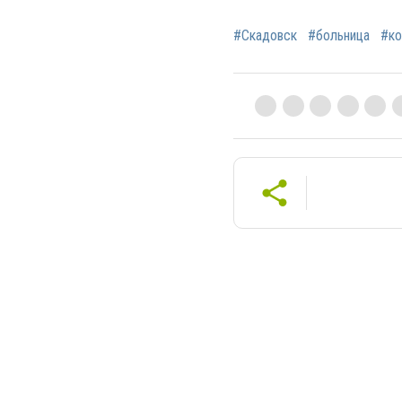
#Скадовск
#больница
#ко