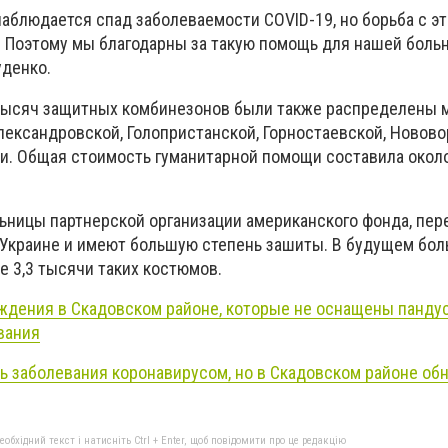
наблюдается спад заболеваемости COVID-19, но борьба с э
 Поэтому мы благодарны за такую помощь для нашей больни
уденко.
7 тысяч защитных комбинезонов были также распределены
лександровской, Голопристанской, Горностаевской, Новов
. Общая стоимость гуманитарной помощи составила окол
ьницы партнерской организации американского фонда, пе
Украине и имеют большую степень зашиты. В будущем бо
 3,3 тысячи таких костюмов.
дения в Скадовском районе, которые не оснащены пандус
вания
нь заболевания коронавирусом, но в Скадовском районе о
бхідний текст і натисніть Ctrl + Enter, щоб повідомити про це редакцію