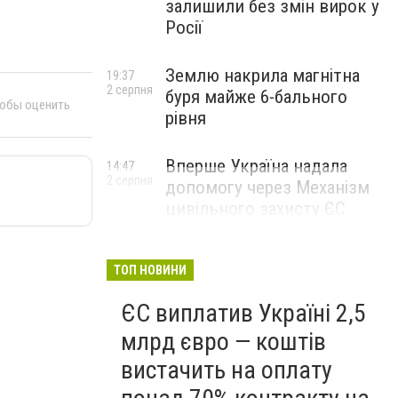
залишили без змін вирок у
Росії
Землю накрила магнітна
19:37
2 серпня
буря майже 6-бального
тобы оценить
рівня
Вперше Україна надала
14:47
2 серпня
допомогу через Механізм
цивільного захисту ЄС
ТОП НОВИНИ
ЄС виплатив Україні 2,5
млрд євро — коштів
вистачить на оплату