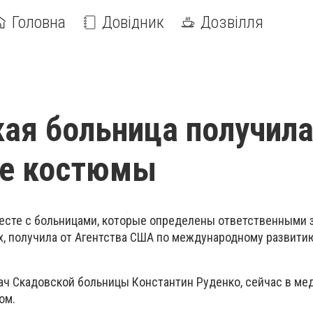
Головна
Довідник
Дозвілля
ая больница получил
е костюмы
есте с больницами, которые определены ответственными 
, получила от Агентства США по международному развити
ач Скадовской больницы Константин Руденко, сейчас в м
ом.