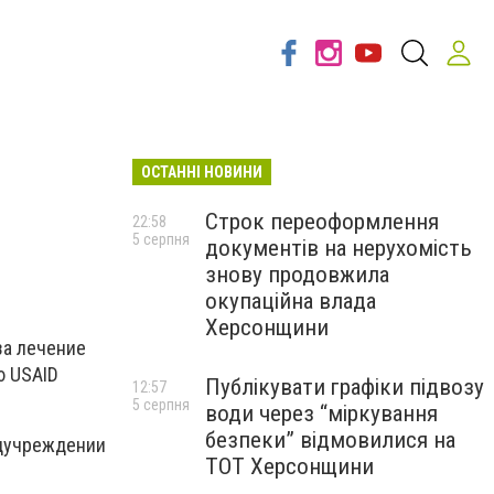
ОСТАННІ НОВИНИ
а
Строк переоформлення
22:58
5 серпня
документів на нерухомість
знову продовжила
окупаційна влада
Херсонщини
за лечение
ю USAID
Публікувати графіки підвозу
12:57
5 серпня
води через “міркування
безпеки” відмовилися на
едучреждении
ТОТ Херсонщини