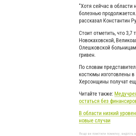
"Хотя сейчас в области 
болезнью продолжается.
рассказал Константин Р
Стоит отметить, что 3,
Новокаховской, Великоа
Олешковской больницами
гривен.
По словам представител
костюмы изготовлены в 
Херсонщины получат еще
Читайте также:
Медучреж
остаться без финансиро
В области низкий урове
новые случаи
Якщо ви помітили помилку, виділіть нео