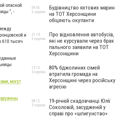
той опасной
Будівництво яхтових марин
09:56
цы ", -
5 серпня
на ТОТ Херсонщини
обіцяють окупанти
 между
Про відновлення автобусів,
оронцовской и
21:14
3 серпня
які не курсували через брак
о 610 тысяч
пального заявили на ТОТ
Херсонщини
реданные
льницы
80% бджолиних сімей
13:13
3 серпня
втратила громада на
Херсонщині через російську
ами, могут
агресію
бнаружены
19-річній скадовчанці Юлії
08:12
3 серпня
Соколовій, засудженій у
справі про «шпигунство»