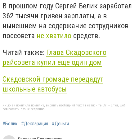
В прошлом году Сергей Белик заработал
362 тысячи гривен зарплаты, а в
нынешнем на содержание сотрудников
поссовета
не хватило
средств.
Читай также:
Глава Скадовского
райсовета купил еще один дом
Скадовской громаде передадут
школьные автобусы
Якщо ви помітили помилку, виділіть необхідний текст і натисніть Ctrl + Enter, щоб
повідомити про це редакцію
#Белик
#Декларация
#Деньги