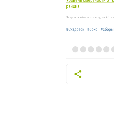
Уровень смертности от 
района
Якщо ви помітили помилку, виділіть нео
#Скадовск
#бокс
#сборы