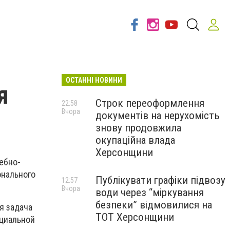
ОСТАННІ НОВИНИ
я
Строк переоформлення
22:58
Вчора
документів на нерухомість
знову продовжила
окупаційна влада
Херсонщини
ебно-
онального
Публікувати графіки підвозу
12:57
Вчора
води через “міркування
безпеки” відмовилися на
я задача
ТОТ Херсонщини
ециальной