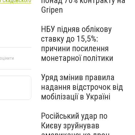
понад 70% контракту на
и Скадовского
Gripen
НБУ підняв облікову
ставку до 15,5%:
причини посилення
монетарної політики
 оцінити
Уряд змінив правила
надання відстрочок від
мобілізації в Україні
Російський удар по
Києву зруйнував