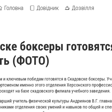
Головна
Довідник
Дозвілля
ске боксеры готовятс
ть (ФОТО)
 и ключевым победам готовятся в Скадовске боксеры. Уч
ртсменом именно этого отделения Херсонского професси
роходят на базе скадовского филиала учебного заведения.
арший учитель физической культуры Андриянов В.Г. главна
никами отделения своих умений и навыков по общей и сп