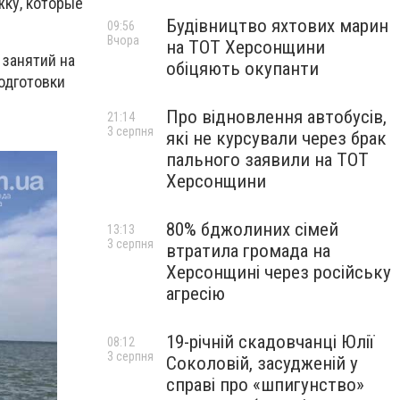
жку, которые
Будівництво яхтових марин
09:56
Вчора
на ТОТ Херсонщини
 занятий на
обіцяють окупанти
одготовки
Про відновлення автобусів,
21:14
3 серпня
які не курсували через брак
пального заявили на ТОТ
Херсонщини
80% бджолиних сімей
13:13
3 серпня
втратила громада на
Херсонщині через російську
агресію
19-річній скадовчанці Юлії
08:12
3 серпня
Соколовій, засудженій у
справі про «шпигунство»