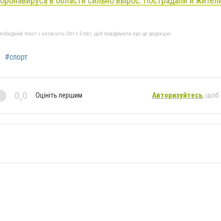
коронавируса в области сильно вырос. Пострадали и жител
бхідний текст і натисніть Ctrl + Enter, щоб повідомити про це редакцію
#спорт
0,0
Оцініть першим
Авторизуйтесь
, щоб