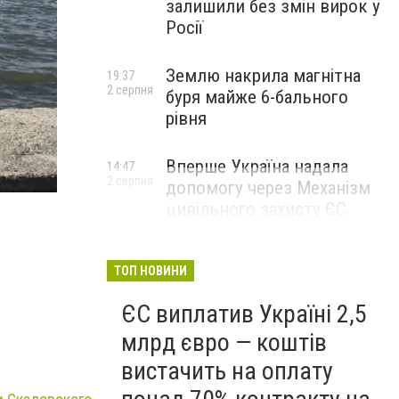
залишили без змін вирок у
Росії
Землю накрила магнітна
19:37
2 серпня
буря майже 6-бального
рівня
Вперше Україна надала
14:47
2 серпня
допомогу через Механізм
цивільного захисту ЄС
ТОП НОВИНИ
ЄС виплатив Україні 2,5
млрд євро — коштів
вистачить на оплату