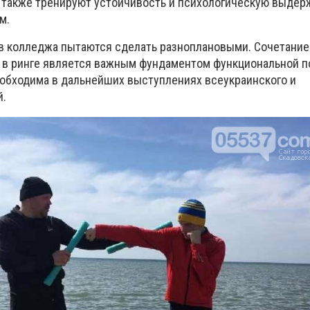
 также тренируют устойчивость и психологическую выдер
м.
в колледжа пытаются сделать разноплановыми. Сочетание
и в ринге является важным фундаментом функциональной п
еобходима в дальнейших выступлениях всеукраинского и
й.