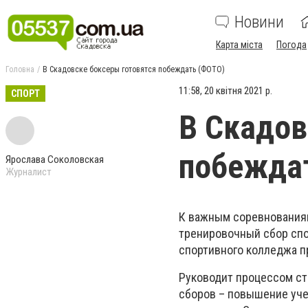
Новини
Карта міста
Погода
Головна
В Скадовске боксеры готовятся побеждать (ФОТО)
11:58, 20 квітня 2021 р.
СПОРТ
В Скадов
побежда
Ярослава Соколовская
Журналист
К важным соревнованиям
тренировочный сбор спо
спортивного колледжа п
Руководит процессом ст
сборов – повышение уче