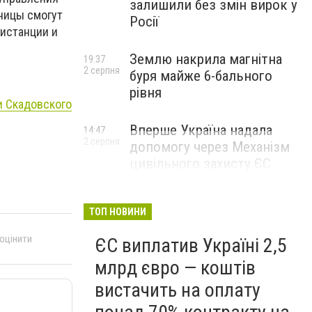
залишили без змін вирок у
ницы смогут
Росії
дистанции и
Землю накрила магнітна
19:37
2 серпня
буря майже 6-бального
рівня
и Скадовского
Вперше Україна надала
14:47
2 серпня
допомогу через Механізм
цивільного захисту ЄС
ТОП НОВИНИ
 оцінити
ЄС виплатив Україні 2,5
млрд євро — коштів
вистачить на оплату