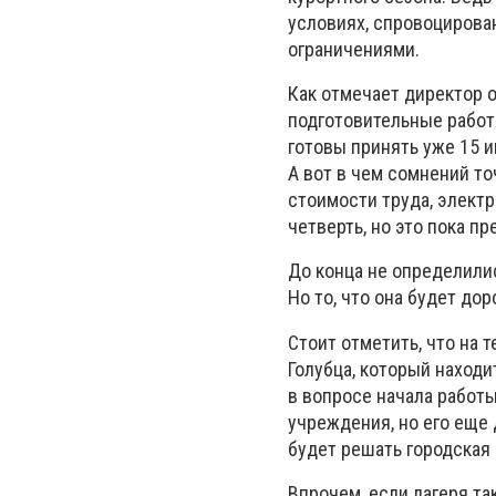
условиях, спровоциров
ограничениями.
Как отмечает директор о
подготовительные работ
готовы принять уже 15 и
А вот в чем сомнений то
стоимости труда, элект
четверть, но это пока п
До конца не определили
Но то, что она будет до
Стоит отметить, что на 
Голубца, который наход
в вопросе начала работы
учреждения, но его еще
будет решать городская 
Впрочем, если лагеря та