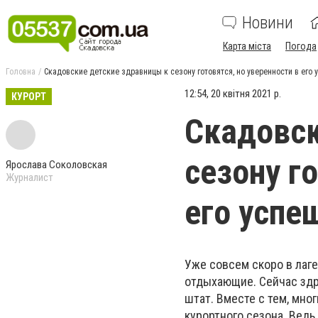
Новини
Карта міста
Погода
Головна
Скадовские детские здравницы к сезону готовятся, но уверенности в его 
12:54, 20 квітня 2021 р.
КУРОРТ
Скадовск
сезону г
Ярослава Соколовская
Журналист
его успе
Уже совсем скоро в лаг
отдыхающие. Сейчас здр
штат. Вместе с тем, мно
курортного сезона. Ведь