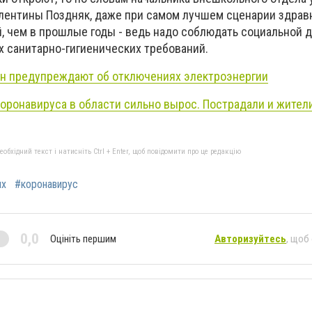
лентины Поздняк, даже при самом лучшем сценарии здрав
, чем в прошлые годы - ведь надо соблюдать социальной 
 санитарно-гигиенических требований.
н предупреждают об отключениях электроэнергии
коронавируса в области сильно вырос. Пострадали и жител
бхідний текст і натисніть Ctrl + Enter, щоб повідомити про це редакцію
ых
#коронавирус
0,0
Оцініть першим
Авторизуйтесь
, щоб