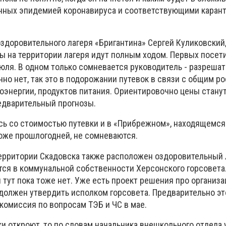
анных эпидемией коронавируса и соответствующими каран
здоровительного лагеря «Бригантина» Сергей Куликовский
ы на территории лагеря идут полным ходом. Первых посети
юля. В одном только сомневается руководитель - разрешат 
чно нет, так это в подорожании путевок в связи с общим р
роэнергии, продуктов питания. Ориентировочно цены стану
редварительный прогнозы.
сь со стоимостью путевки и в «Прибрежном», находящемся
роже прошлогодней, не сомневаются.
территории Скадовска также расположен оздоровительный 
ится в коммунальной собственности Херсонского горсовета
 тут пока тоже нет. Уже есть проект решения про организ
 должен утвердить исполком горсовета. Предварительно эт
комиссия по вопросам ТЭБ и ЧС в мае.
ки откроют, то по словам начальника внешкольного отдела