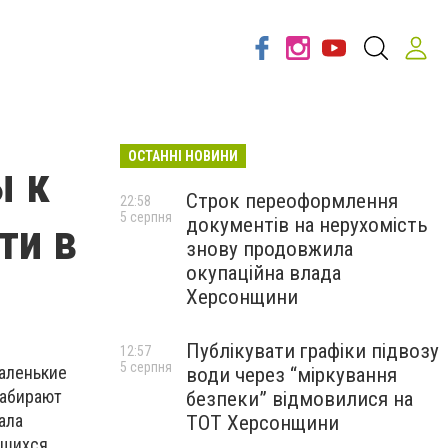
ОСТАННІ НОВИНИ
ы к
Строк переоформлення
22:58
5 серпня
документів на нерухомість
ти в
знову продовжила
окупаційна влада
Херсонщини
Публікувати графіки підвозу
12:57
5 серпня
маленькие
води через “міркування
набирают
безпеки” відмовилися на
ала
ТОТ Херсонщини
ившихся