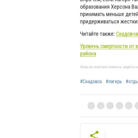
образования Херсона Ва
принимать меньше детей
придерживаться жестких
Читайте также:
Скадовча
Уровень смертности от 
района
Якщо ви помітили помилку, виділіть нео
#Скадовск
#лагерь
#отд