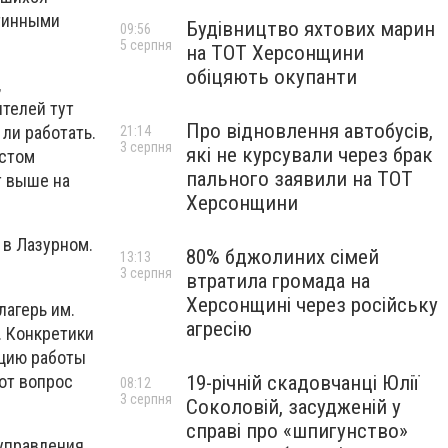
тинными
Будівництво яхтових марин
09:56
5 серпня
на ТОТ Херсонщини
обіцяють окупанти
,
телей тут
Про відновлення автобусів,
ли работать.
21:14
3 серпня
які не курсували через брак
остом
пального заявили на ТОТ
т выше на
Херсонщини
 в Лазурном.
80% бджолиних сімей
13:13
3 серпня
втратила громада на
Херсонщині через російську
лагерь им.
агресію
. Конкретики
ацию работы
от вопрос
19-річній скадовчанці Юлії
08:12
3 серпня
Соколовій, засудженій у
справі про «шпигунство»
 управления