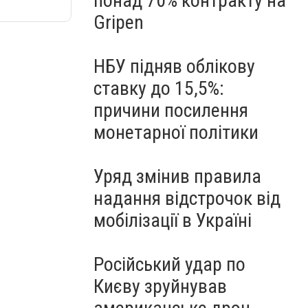
понад 70% контракту на
Gripen
НБУ підняв облікову
ставку до 15,5%:
причини посилення
монетарної політики
Уряд змінив правила
надання відстрочок від
мобілізації в Україні
Російський удар по
Києву зруйнував