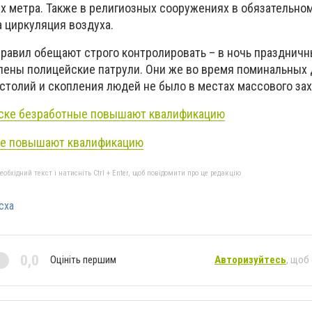
ых метра. Также в религиозных сооружениях в обязательно
 циркуляция воздуха.
равил обещают строго контролировать – в ночь празднич
лены полицейские патрули. Они же во время поминальных
астолий и скопления людей не было в местах массового за
ске безработные повышают квалификацию
ые повышают квалификацию
бхідний текст і натисніть Ctrl + Enter, щоб повідомити про це редакцію
сха
0,0
Оцініть першим
Авторизуйтесь
, щоб