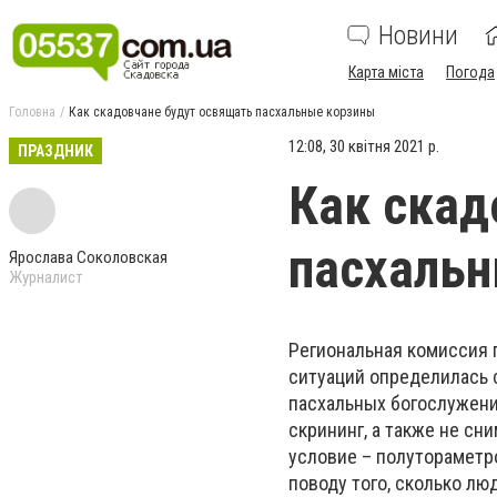
Новини
Карта міста
Погода
Головна
Как скадовчане будут освящать пасхальные корзины
12:08, 30 квітня 2021 р.
ПРАЗДНИК
Как скад
пасхаль
Ярослава Соколовская
Журналист
Региональная комиссия 
ситуаций определилась с
пасхальных богослужени
скрининг, а также не сн
условие – полутораметр
поводу того, сколько л