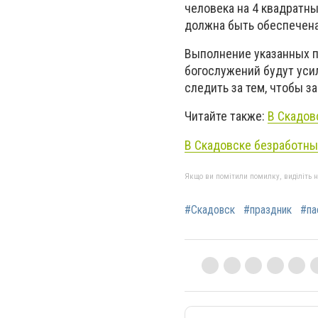
человека на 4 квадратн
должна быть обеспечена
Выполнение указанных п
богослужений будут уси
следить за тем, чтобы з
Читайте также:
В Скадов
В Скадовске безработн
Якщо ви помітили помилку, виділіть нео
#Скадовск
#праздник
#па