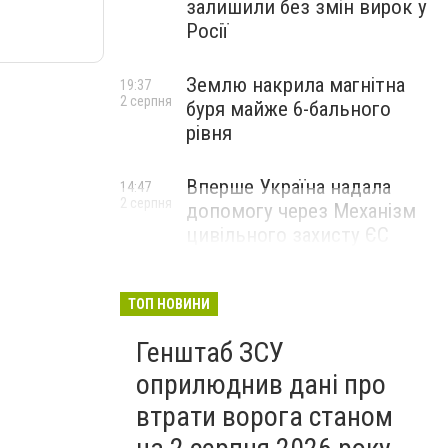
залишили без змін вирок у
Росії
Землю накрила магнітна
19:37
2 серпня
буря майже 6-бального
рівня
Вперше Україна надала
14:47
2 серпня
допомогу через Механізм
цивільного захисту ЄС
ТОП НОВИНИ
Генштаб ЗСУ
оприлюднив дані про
втрати ворога станом