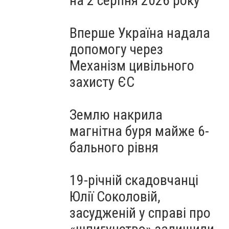
на 2 серпня 2026 року
Вперше Україна надала
допомогу через
Механізм цивільного
захисту ЄС
Землю накрила
магнітна буря майже 6-
бального рівня
19-річній скадовчанці
Юлії Соколовій,
засудженій у справі про