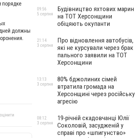
м порядке
Будівництво яхтових марин
09:56
5 серпня
на ТОТ Херсонщини
обіцяють окупанти
ных
 дней должны
хоронения.
Про відновлення автобусів,
21:14
3 серпня
які не курсували через брак
пального заявили на ТОТ
Херсонщини
80% бджолиних сімей
13:13
3 серпня
втратила громада на
Херсонщині через російську
агресію
 оцінити
19-річній скадовчанці Юлії
08:12
3 серпня
Соколовій, засудженій у
справі про «шпигунство»