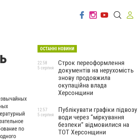
ОСТАННІ НОВИНИ
ь
Строк переоформлення
22:58
5 серпня
документів на нерухомість
знову продовжила
окупаційна влада
Херсонщини
резвычайных
чных
Публікувати графіки підвозу
12:57
пературный
5 серпня
води через “міркування
язательное
безпеки” відмовилися на
бование по
ТОТ Херсонщини
 одного