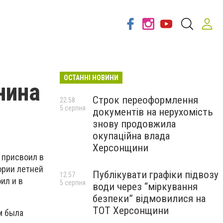
ОСТАННІ НОВИНИ
нина
Строк переоформлення
22:58
5 серпня
документів на нерухомість
знову продовжила
окупаційна влада
Херсонщини
 присвоил в
ории летней
Публікувати графіки підвозу
12:57
ил и в
5 серпня
води через “міркування
безпеки” відмовилися на
ТОТ Херсонщини
м была