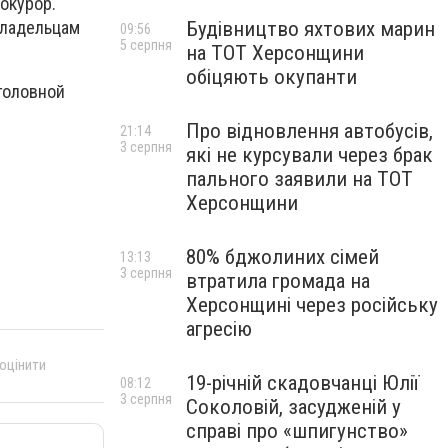
окурор.
Будівництво яхтових марин
владельцам
09:56
5 серпня
на ТОТ Херсонщини
обіцяють окупанти
головной
Про відновлення автобусів,
21:14
3 серпня
які не курсували через брак
пального заявили на ТОТ
Херсонщини
80% бджолиних сімей
13:13
3 серпня
втратила громада на
Херсонщині через російську
агресію
 оцінити
19-річній скадовчанці Юлії
08:12
3 серпня
Соколовій, засудженій у
справі про «шпигунство»