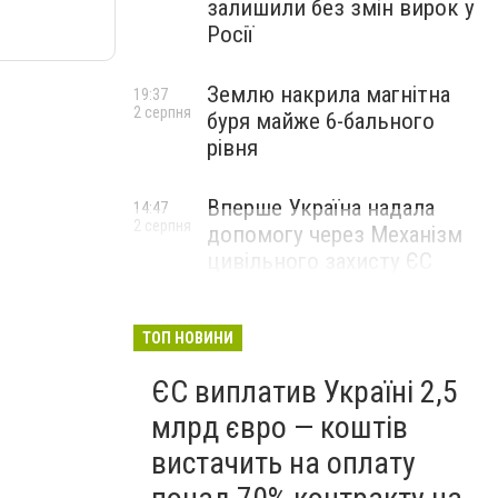
залишили без змін вирок у
Росії
Землю накрила магнітна
19:37
2 серпня
буря майже 6-бального
рівня
Вперше Україна надала
14:47
2 серпня
допомогу через Механізм
цивільного захисту ЄС
ТОП НОВИНИ
ЄС виплатив Україні 2,5
млрд євро — коштів
вистачить на оплату