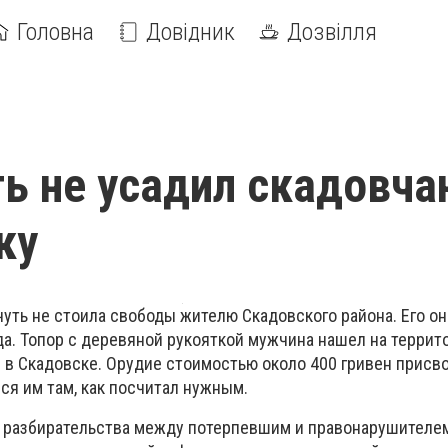
Головна
Довідник
Дозвілля
ть не усадил скадовча
ку
уть не стоила свободы жителю Скадовского района. Его он
да. Топор с деревяной рукояткой мужчина нашел на террит
 в Скадовске. Орудие стоимостью около 400 гривен присво
я им там, как посчитал нужным.
 разбирательства между потерпевшим и правонарушителе