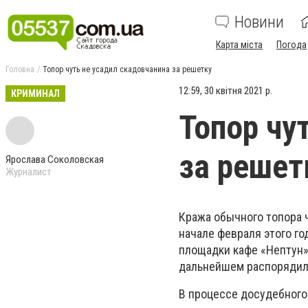
Новини
Карта міста
Погода
Головна
Топор чуть не усадил скадовчанина за решетку
12:59, 30 квітня 2021 р.
КРИМИНАЛ
Топор чу
за решет
Ярослава Соколовская
Журналист
Кража обычного топора ч
начале февраля этого го
площадки кафе «Нептун»
дальнейшем распорядилс
В процессе досудебного