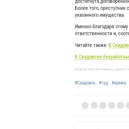
достигнута договоренно
Более того, преступник
указанного имущества.
Именно благодаря этому
ответственности и, соот
Читайте также:
В Скадов
В Скадовске безработн
Якщо ви помітили помилку, виділіть нео
#Скадовск
#суд
#кража