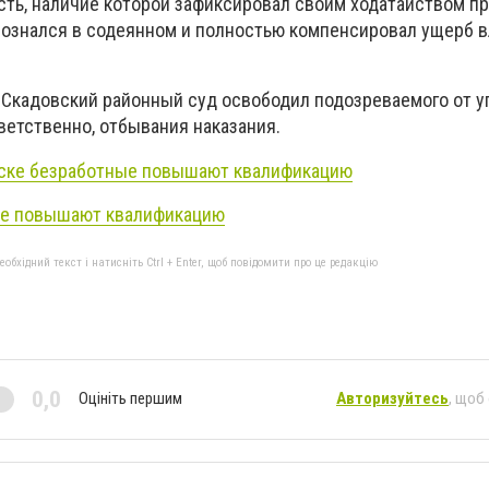
сть, наличие которой зафиксировал своим ходатайством пр
 сознался в содеянном и полностью компенсировал ущерб 
 Скадовский районный суд освободил подозреваемого от у
ветственно, отбывания наказания.
ске безработные повышают квалификацию
ые повышают квалификацию
бхідний текст і натисніть Ctrl + Enter, щоб повідомити про це редакцію
0,0
Оцініть першим
Авторизуйтесь
, щоб