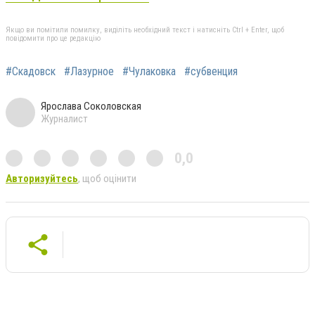
Якщо ви помітили помилку, виділіть необхідний текст і натисніть Ctrl + Enter, щоб
повідомити про це редакцію
#Скадовск
#Лазурное
#Чулаковка
#субвенция
Ярослава Соколовская
Журналист
0,0
Авторизуйтесь
, щоб оцінити