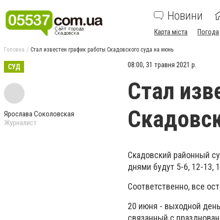
Новини
Карта міста
Погода
Головна
Стал известен график работы Скадовского суда на июнь
08:00, 31 травня 2021 р.
СУД
Стал изв
Скадовск
Ярослава Соколовская
Журналист
Скадовский районный су
днями будут 5-6, 12-13, 1
Соответственно, все ост
20 июня - выходной день
связанный с празднован