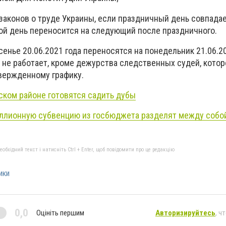
 законов о труде Украины, если праздничный день совпадае
й день переносится на следующий после праздничного.
енье 20.06.2021 года переносятся на понедельник 21.06.20
 не работает, кроме дежурства следственных судей, котор
вержденному графику.
ском районе готовятся садить дубы
ллионную субвенцию из госбюджета разделят между собой
бхідний текст і натисніть Ctrl + Enter, щоб повідомити про це редакцію
ики
0,0
Оцініть першим
Авторизируйтесь
, ч