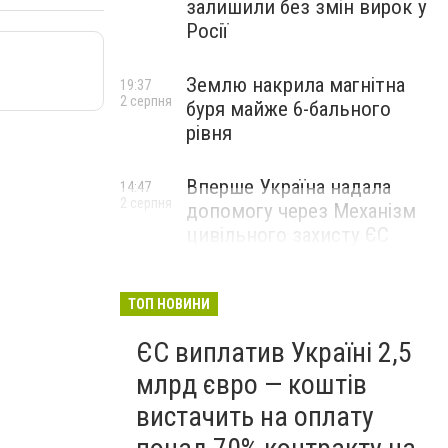
залишили без змін вирок у
Росії
Землю накрила магнітна
19:37
2 серпня
буря майже 6-бального
рівня
Вперше Україна надала
14:47
2 серпня
допомогу через Механізм
цивільного захисту ЄС
ТОП НОВИНИ
ЄС виплатив Україні 2,5
млрд євро — коштів
вистачить на оплату