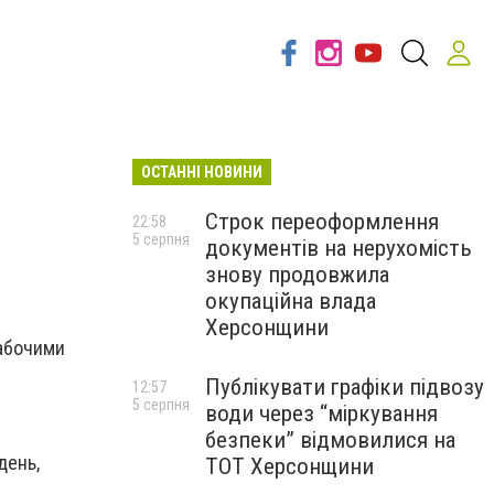
ОСТАННІ НОВИНИ
Строк переоформлення
22:58
5 серпня
документів на нерухомість
знову продовжила
окупаційна влада
Херсонщини
рабочими
Публікувати графіки підвозу
12:57
5 серпня
води через “міркування
безпеки” відмовилися на
день,
ТОТ Херсонщини