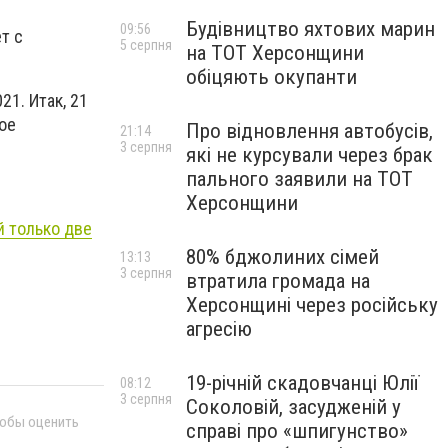
Будівництво яхтових марин
09:56
т с
5 серпня
на ТОТ Херсонщини
обіцяють окупанти
21. Итак, 21
ое
Про відновлення автобусів,
21:14
3 серпня
які не курсували через брак
пального заявили на ТОТ
Херсонщини
 только две
80% бджолиних сімей
13:13
3 серпня
втратила громада на
Херсонщині через російську
агресію
19-річній скадовчанці Юлії
08:12
3 серпня
Соколовій, засудженій у
тобы оценить
справі про «шпигунство»