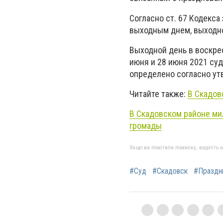
Согласно ст. 67 Кодекса
выходным днем, выходно
Выходной день в воскрес
июня и 28 июня 2021 суд
определено согласно ут
Читайте также:
В Скадов
В Скадовском районе ми
громады
Якщо ви помітили помилку, виділіть нео
#Суд
#Скадовск
#Праздн