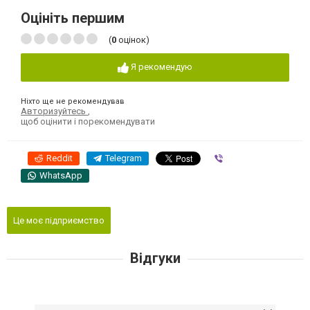
Оцініть першим
(
0
оцінок)
Я рекомендую
Ніхто ще не рекомендував
Авторизуйтесь
,
щоб оцінити і порекомендувати
Reddit
Telegram
Viber
WhatsApp
Це моє підприємство
Відгуки