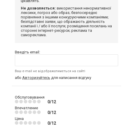
цікавлять.
Не дозволяється:
використання ненормативної
лексики, погроз або образ; безпосереднє
порівняння з іншими конкуруючими компаніями;
безпідставні заяви, що ображають діяльність
компанії і / або її послуги; розміщення посилань на
сторонні інтернет-ресурси; реклама та
самореклама.
Введіть email:
Ваш e-mail не відображатиметься на сайті
або
Авторизуйтесь
для написання відгуку
Обслуговування
0/12
Впечатление
0/12
Цена
0/12