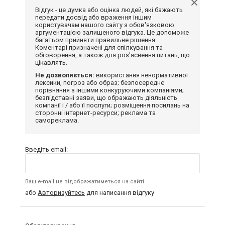
Відгук - це думка або оцінка людей, які бажають
передати досвід або враження іншим
користувачам нашого сайту з обов'язковою
аргументацією залишеного відгука. Це допоможе
багатьом прийняти правильне рішення.
Коментарі призначені для спілкування та
обговорення, а також для роз'яснення питань, що
цікавлять.
Не дозволяється:
використання ненормативної
лексики, погроз або образ; безпосереднє
порівняння з іншими конкуруючими компаніями;
безпідставні заяви, що ображають діяльність
компанії і / або її послуги; розміщення посилань на
сторонні інтернет-ресурси; реклама та
самореклама.
Введіть email:
Ваш e-mail не відображатиметься на сайті
або
Авторизуйтесь
для написання відгуку