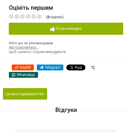
Оцініть першим
(
0
оцінок)
Я рекомендую
Ніхто ще не рекомендував
Авторизуйтесь
,
щоб оцінити і порекомендувати
Reddit
Telegram
Viber
WhatsApp
Це моє підприємство
Відгуки