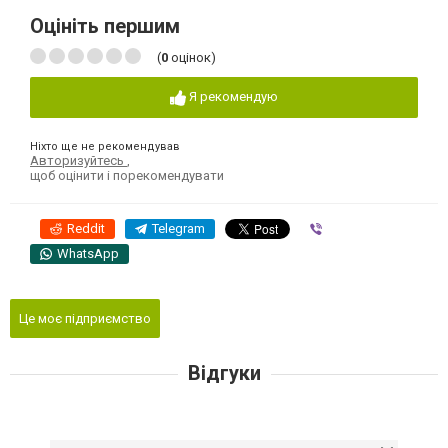
Оцініть першим
(
0
оцінок)
Я рекомендую
Ніхто ще не рекомендував
Авторизуйтесь
,
щоб оцінити і порекомендувати
Reddit
Telegram
Viber
WhatsApp
Це моє підприємство
Відгуки