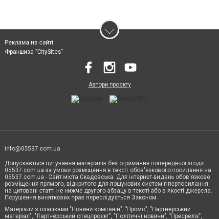
Реклама на сайті
Франшиза "CitySites"
Автори проєкту
info@05537.com.ua
Допускається цитування матеріалів без отримання попередньої згоди
05537.com.ua за умови розміщення в тексті обов'язкового посилання на
05537.com.ua - Сайт міста Скадовська. Для інтернет-видань обов'язкове
розміщення прямого, відкритого для пошукових систем гіперпосилання
на цитовані статті не нижче другого абзацу в тексті або в якості джерела.
Порушення виняткових прав переслідується Законом.
Матеріали з плашками "Новини компаній", "Промо", "Партнерський
матеріал", "Партнерський спецпроєкт", "Політичні новини", "Пресреліз",