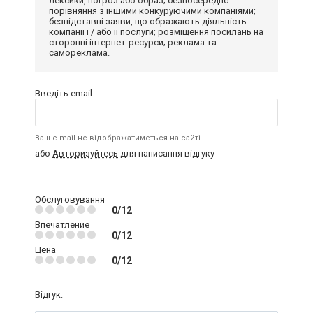
лексики, погроз або образ; безпосереднє
порівняння з іншими конкуруючими компаніями;
безпідставні заяви, що ображають діяльність
компанії і / або її послуги; розміщення посилань на
сторонні інтернет-ресурси; реклама та
самореклама.
Введіть email:
Ваш e-mail не відображатиметься на сайті
або
Авторизуйтесь
для написання відгуку
Обслуговування
0/12
Впечатление
0/12
Цена
0/12
Відгук: