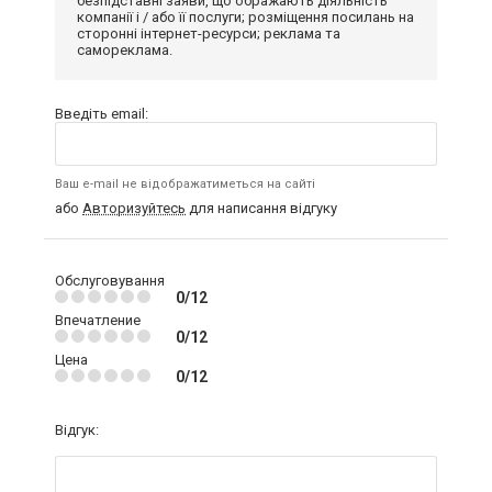
безпідставні заяви, що ображають діяльність
компанії і / або її послуги; розміщення посилань на
сторонні інтернет-ресурси; реклама та
самореклама.
Введіть email:
Ваш e-mail не відображатиметься на сайті
або
Авторизуйтесь
для написання відгуку
Обслуговування
0/12
Впечатление
0/12
Цена
0/12
Відгук: