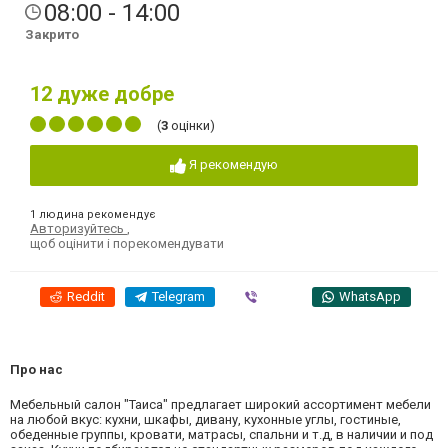
08:00 - 14:00
Закрито
12
дуже добре
(
3
оцінки)
Я рекомендую
1 людина рекомендує
Авторизуйтесь
,
щоб оцінити і порекомендувати
Reddit
Telegram
Viber
WhatsApp
Про нас
Мебельный салон "Таиса" предлагает широкий ассортимент мебели
на любой вкус: кухни, шкафы, дивану, кухонные углы, гостиные,
обеденные группы, кровати, матрасы, спальни и т.д, в наличии и под