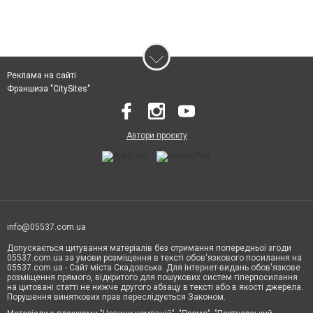
Реклама на сайті
Франшиза "CitySites"
Автори проєкту
info@05537.com.ua
Допускається цитування матеріалів без отримання попередньої згоди
05537.com.ua за умови розміщення в тексті обов'язкового посилання на
05537.com.ua - Сайт міста Скадовська. Для інтернет-видань обов'язкове
розміщення прямого, відкритого для пошукових систем гіперпосилання
на цитовані статті не нижче другого абзацу в тексті або в якості джерела.
Порушення виняткових прав переслідується Законом.