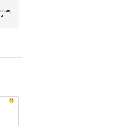
ніями;
та