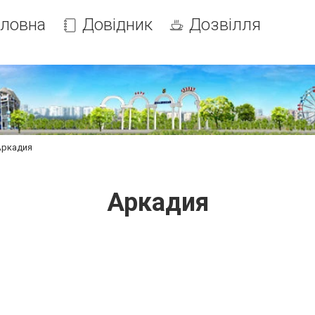
оловна
Довідник
Дозвілля
Аркадия
Аркадия