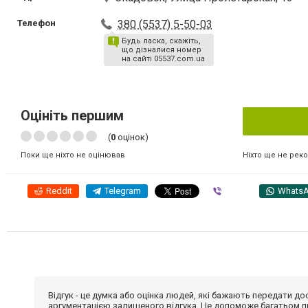
Телефон
380 (5537) 5-50-03
Будь ласка, скажіть,
що дізналися номер
на сайті 05537.com.ua
Оцініть першим
(
0
оцінок)
Ніхто ще не рек
Поки ще ніхто не оцінював
Reddit
Telegram
Viber
Whats
Відгук - це думка або оцінка людей, які бажають передати 
аргументацією залишеного відгука. Це допоможе багатьом пр