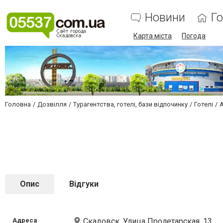
Новини
Г
Карта міста
Погода
Головна
Дозвілля
Турагентства, готелі, бази відпочинку
Готелі
Опис
Відгуки
Адреса
Скадовск, Улица Пролетарская, 13