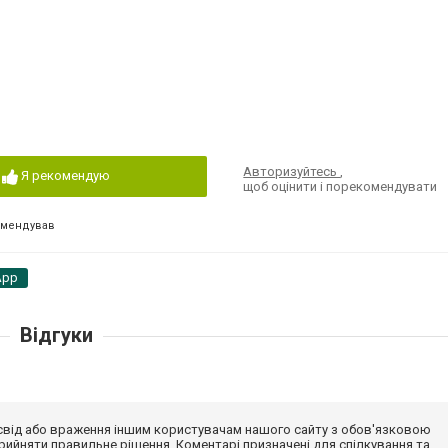
Авторизуйтесь
,
Я рекомендую
щоб оцінити і порекомендувати
омендував
App
Відгуки
досвід або враження іншим користувачам нашого сайту з обов'язковою
ийняти правильне рішення. Коментарі призначені для спілкування та