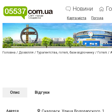
Новини
Г
Карта міста
Погода
Головна
Дозвілля
Турагентства, готелі, бази відпочинку
Готелі
Опис
Відгуки
Адреса
Скадовск, Улица Володарского, 1