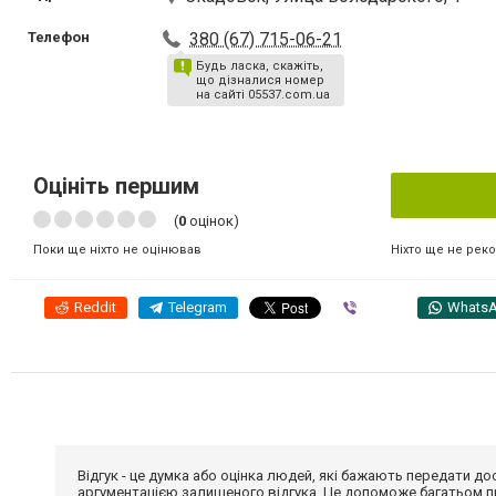
Телефон
380 (67) 715-06-21
Будь ласка, скажіть,
що дізналися номер
на сайті 05537.com.ua
Оцініть першим
(
0
оцінок)
Ніхто ще не рек
Поки ще ніхто не оцінював
Reddit
Telegram
Viber
Whats
Відгук - це думка або оцінка людей, які бажають передати 
аргументацією залишеного відгука. Це допоможе багатьом пр