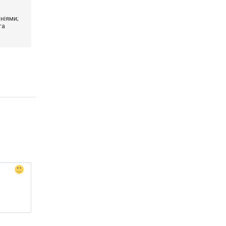
ніями;
та