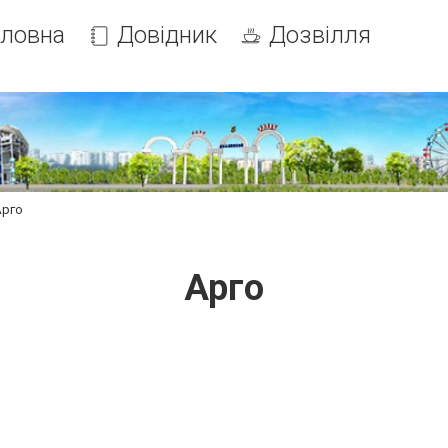
оловна
Довідник
Дозвілля
Арго
Арго