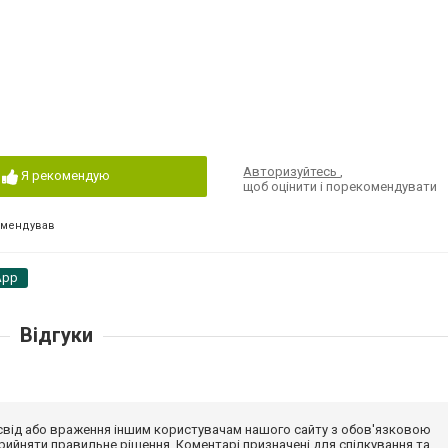
Авторизуйтесь
,
Я рекомендую
щоб оцінити і порекомендувати
омендував
App
Відгуки
досвід або враження іншим користувачам нашого сайту з обов'язковою
ийняти правильне рішення. Коментарі призначені для спілкування та