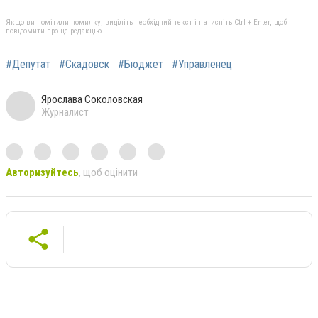
Якщо ви помітили помилку, виділіть необхідний текст і натисніть Ctrl + Enter, щоб
повідомити про це редакцію
#Депутат
#Скадовск
#Бюджет
#Управленец
Ярослава Соколовская
Журналист
Авторизуйтесь
, щоб оцінити