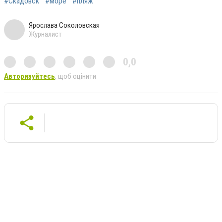
#Скадовск
#море
#пляж
Ярослава Соколовская
Журналист
0,0
Авторизуйтесь
, щоб оцінити