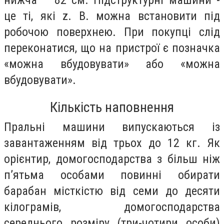
це ті, які z. B. можна встановити під
робочою поверхнею. При покупці слід
переконатися, що на пристрої є позначка
«можна вбудовувати» або «можна
вбудовувати».
Кількість наповнення
Пральні машини випускаються із
завантаженням від трьох до 12 кг. Як
орієнтир, домогосподарства з більш ніж
п’ятьма особами повинні обирати
барабан місткістю від семи до десяти
кілограмів, домогосподарства
середнього розміру (три-чотири особи)