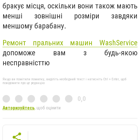
бракує місця, оскільки вони також мають
менші зовнішні розміри завдяки
меншому барабану.
Ремонт пральних машин W
ashService
допоможе вам з будь-якою
несправністтю
Якщо ви помітили помилку, виділіть необхідний текст і натисніть Ctrl + Enter, щоб
повідомити про це редакцію
0,0
Авторизуйтесь
, щоб оцінити