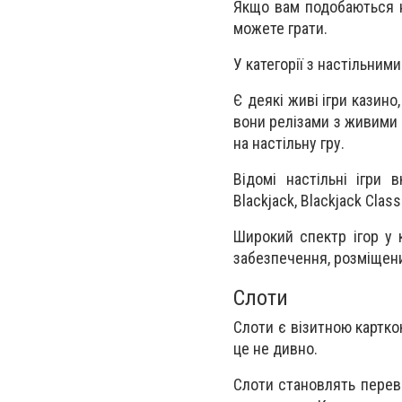
Якщо вам подобаються нас
можете грати.
У категорії з настільними
Є деякі живі ігри казино
вони релізами з живими 
на настільну гру.
Відомі настільні ігри в
Blackjack, Blackjack Class
Широкий спектр ігор у
забезпечення, розміщени
Слоти
Слоти є візитною картко
це не дивно.
Слоти становлять переваж