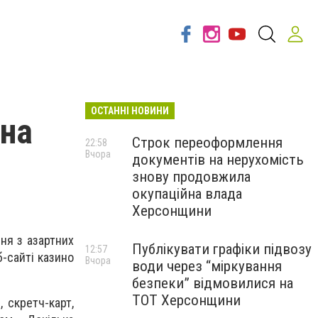
ОСТАННІ НОВИНИ
 на
Строк переоформлення
22:58
Вчора
документів на нерухомість
знову продовжила
окупаційна влада
Херсонщини
ння з азартних
Публікувати графіки підвозу
12:57
б-сайті казино
Вчора
води через “міркування
безпеки” відмовилися на
ТОТ Херсонщини
 скретч-карт,