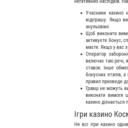
негативних наслідків. Н
Учасники казино 
відіграшу. Якщо ви
анульовані.
Щоб виконати вимог
активуєте бонус, сп
маєте. Якщо у вас 
Оператор забороня
включає такі речі, 
ставок. Інше обм
бонусних етапів, 
правил призведе д
Гравці не можуть в
виконати вимоги щ
казино дізнається п
Ігри казино Ко
Не всі ігри казино одн