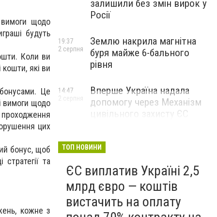
залишили без змін вирок у
Росії
 вимоги щодо
играші будуть
Землю накрила магнітна
19:37
2 серпня
буря майже 6-бального
ошти. Коли ви
рівня
 кошти, які ви
Вперше Україна надала
 бонусами. Це
14:47
2 серпня
допомогу через Механізм
ні вимоги щодо
цивільного захисту ЄС
 проходження
Порушення цих
ТОП НОВИНИ
ний бонус, щоб
 стратегії та
ЄС виплатив Україні 2,5
млрд євро — коштів
вистачить на оплату
жень, кожне з