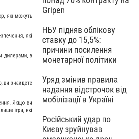
понад 70% контракту на
Gripen
ор, які можуть
НБУ підняв облікову
зпечення, які
ставку до 15,5%:
причини посилення
ми дилерами, в
монетарної політики
Уряд змінив правила
ю, ви знайдете
надання відстрочок від
мобілізації в Україні
ення. Якщо ви
лише ігри, які
Російський удар по
Києву зруйнував