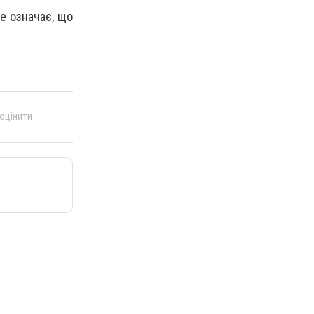
е означає, що
 оцінити