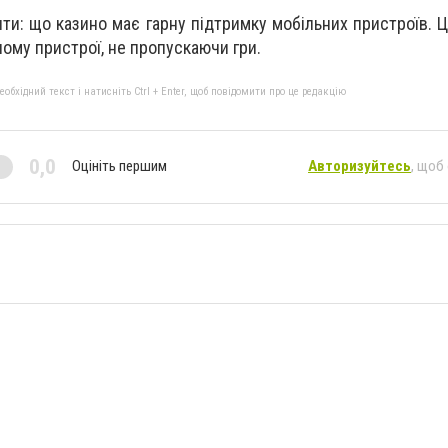
ти: що казино має гарну підтримку мобільних пристроїв. Ц
ному пристрої, не пропускаючи гри.
бхідний текст і натисніть Ctrl + Enter, щоб повідомити про це редакцію
0,0
Оцініть першим
Авторизуйтесь
, щоб