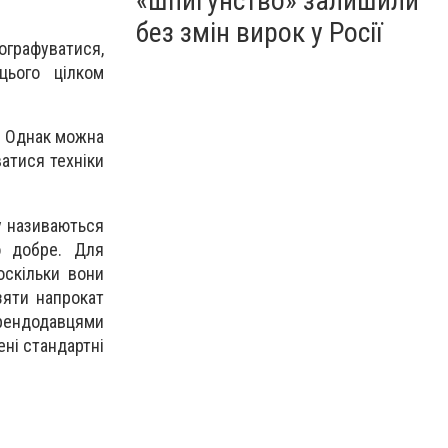
«шпигунство» залишили
без змін вирок у Росії
графуватися,
цього цілком
м. Однак можна
ватися техніки
у називаються
о добре. Для
оскільки вони
зяти напрокат
орендодавцями
ені стандартні