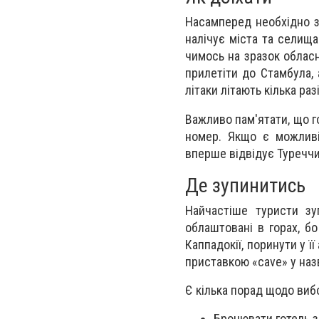
Насамперед необхідно зн
налічує міста та селищ
чимось на зразок обласн
прилетіти до Стамбула, 
літаки літають кілька раз
Важливо пам'ятати, що г
номер. Якщо є можливі
вперше відвідує Туреччи
Де зупинитись
Найчастіше туристи зу
облаштовані в горах, бо
Каппадокії, поринути у 
приставкою «cave» у назв
Є кілька порад щодо виб
Бронювати готель з