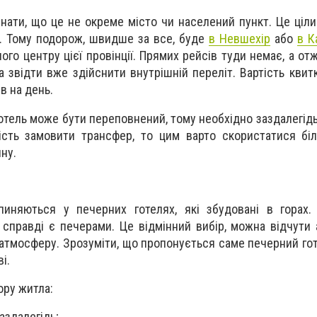
ати, що це не окреме місто чи населений пункт. Це цілий
а. Тому подорож, швидше за все, буде
в Невшехір
або
в К
ого центру цієї провінції. Прямих рейсів туди немає, а от
а звідти вже здійснити внутрішній переліт. Вартість квит
ів на день.
отель може бути переповнений, тому необхідно заздалегід
сть замовити трансфер, то цим варто скористатися біл
ну.
пиняються у печерних готелях, які збудовані в горах.
 справді є печерами. Це відмінний вибір, можна відчути 
її атмосферу. Зрозуміти, що пропонується саме печерний го
і.
ору житла:
аздалегідь;