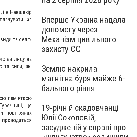
на 2 серпня 2026 року
, і в Навшехір
Вперше Україна надала
плачувати за
допомогу через
Механізм цивільного
види та селфі
захисту ЄС
ого вигляду на
 та сили, які
Землю накрила
магнітна буря майже 6-
бального рівня
ною пам'яткою
Туреччині, це
19-річній скадовчанці
чі повітряних
Юлії Соколовій,
, проводиться
засудженій у справі про