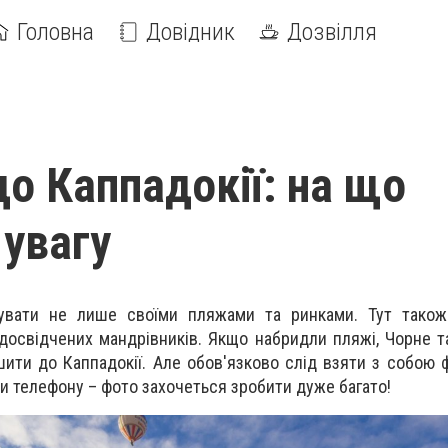
Головна
Довідник
Дозвілля
до Каппадокії: на що
 увагу
увати не лише своїми пляжами та ринками. Тут також 
освідчених мандрівників. Якщо набридли пляжі, Чорне 
шити до Каппадокії. Але обов'язково слід взяти з собою 
и телефону – фото захочеться зробити дуже багато!