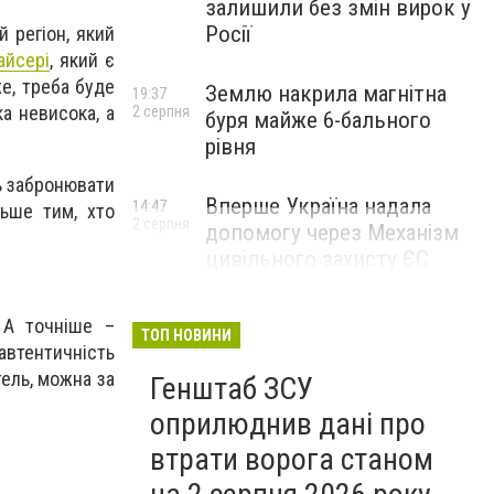
залишили без змін вирок у
Росії
 регіон, який
айсері
, який є
же, треба буде
Землю накрила магнітна
19:37
ка невисока, а
2 серпня
буря майже 6-бального
рівня
ь забронювати
Вперше Україна надала
14:47
ьше тим, хто
2 серпня
допомогу через Механізм
цивільного захисту ЄС
 А точніше –
ТОП НОВИНИ
автентичність
тель, можна за
Генштаб ЗСУ
оприлюднив дані про
втрати ворога станом