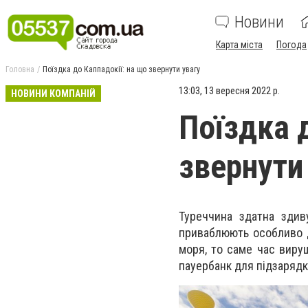
Новини
Карта міста
Погода
Головна
Поїздка до Каппадокії: на що звернути увагу
13:03, 13 вересня 2022 р.
НОВИНИ КОМПАНІЙ
Поїздка 
звернути
Туреччина здатна здив
приваблюють особливо д
моря, то саме час виру
пауербанк для підзарядк