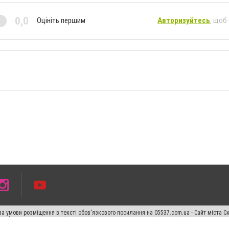
0,0
Оцініть першим
Авторизуйтесь
, щоб
а умови розміщення в тексті обов'язкового посилання на 05537.com.ua - Сайт міста С
сті або в якості джерела. Порушення виняткових прав переслідується Законом.