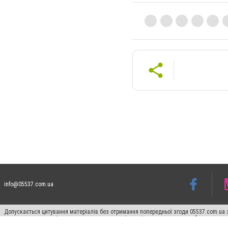
info@05537.com.ua
Допускається цитування матеріалів без отримання попередньої згоди 05537.com.ua з
пошукових систем гіперпосилання на цитовані статті не нижче другого абзацу в тек