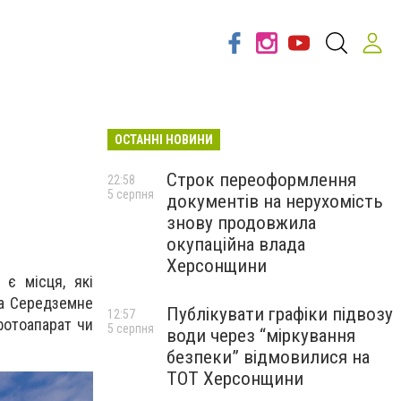
ОСТАННІ НОВИНИ
Строк переоформлення
22:58
5 серпня
документів на нерухомість
знову продовжила
окупаційна влада
Херсонщини
є місця, які
та Середземне
Публікувати графіки підвозу
12:57
фотоапарат чи
5 серпня
води через “міркування
безпеки” відмовилися на
ТОТ Херсонщини