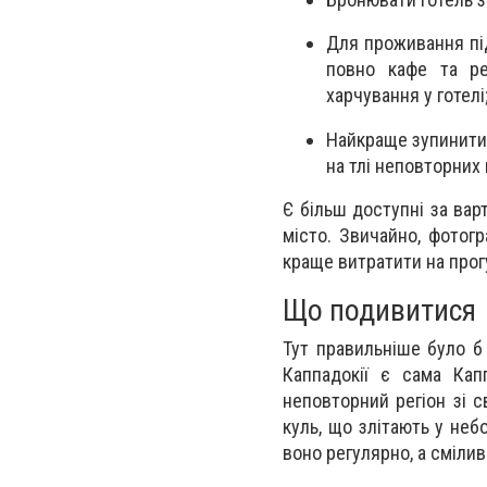
Для проживання піді
повно кафе та ре
харчування у готелі
Найкраще зупинитис
на тлі неповторних 
Є більш доступні за вар
місто. Звичайно, фотогр
краще витратити на прог
Що подивитися
Тут правильніше було б
Каппадокії є сама Капп
неповторний регіон зі с
куль, що злітають у не
воно регулярно, а смілив