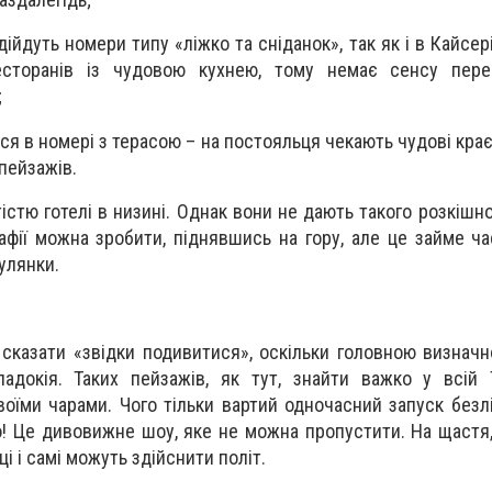
йдуть номери типу «ліжко та сніданок», так як і в Кайсері
сторанів із чудовою кухнею, тому немає сенсу пере
;
я в номері з терасою – на постояльця чекають чудові крає
пейзажів.
тістю готелі в низині. Однак вони не дають такого розкішн
афії можна зробити, піднявшись на гору, але це займе час
улянки.
 сказати «звідки подивитися», оскільки головною визнач
адокія. Таких пейзажів, як тут, знайти важко у всій 
воїми чарами. Чого тільки вартий одночасний запуск безлі
бо! Це дивовижне шоу, яке не можна пропустити. На щастя
ці і самі можуть здійснити політ.