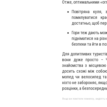
Отже, оптимальними «ог
Повітряна куля, 
помилуватися кра
достатньо, щоб пер
Гори теж дають мож
підніматися на різ
безпеки та йти в по
Для допитливих туристі
вони дуже просто – Ч
знайомства з місцевою 
досить схожі між собою,
мопед чи велосипед та 
ніхто не забороняє, якщ
розцінки, а безпосередн
Якщо ви помітили помилку, виділіть нео