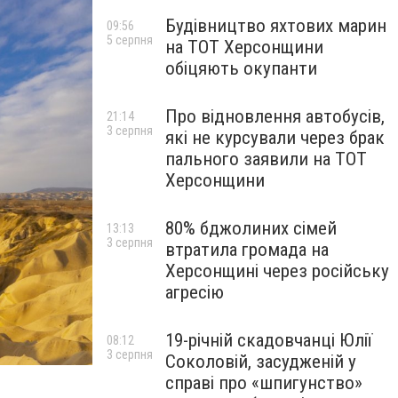
Будівництво яхтових марин
09:56
5 серпня
на ТОТ Херсонщини
обіцяють окупанти
Про відновлення автобусів,
21:14
3 серпня
які не курсували через брак
пального заявили на ТОТ
Херсонщини
80% бджолиних сімей
13:13
3 серпня
втратила громада на
Херсонщині через російську
агресію
19-річній скадовчанці Юлії
08:12
3 серпня
Соколовій, засудженій у
справі про «шпигунство»