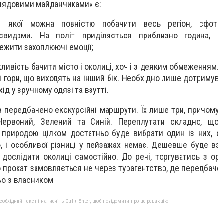
лядовими майданчиками» є:
з якої можна повністю побачити весь регіон, сфото
євидами. На політ приділяється приблизно година, 
ежити захоплюючі емоції;
ливість бачити місто і околиці, хоч і з деяким обмеження
ні гори, що виходять на інший бік. Необхідно лише дотриму
хід у зручному одязі та взутті.
в передбачено екскурсійні маршрути. Їх лише три, причом
ервоний, Зелений та Синій. Переплутати складно, щ
природою цілком достатньо буде вибрати один із них, 
 і особливої ​​різниці у пейзажах немає. Дешевше буде в
дослідити околиці самостійно. До речі, торгуватись з 
о прокат замовляється не через турагентство, де передбач
ьо з власником.
бхідний текст і натисніть Ctrl + Enter, щоб повідомити про це редакцію