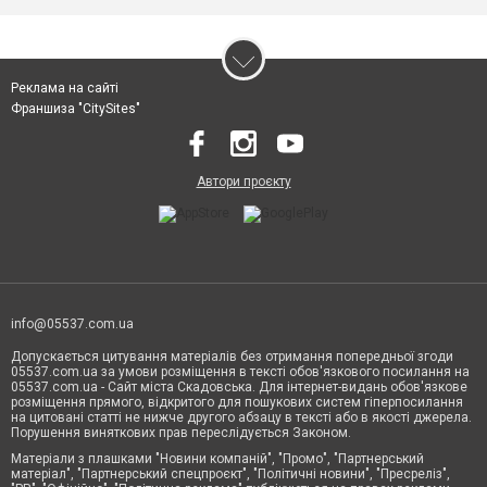
Реклама на сайті
Франшиза "CitySites"
Автори проєкту
info@05537.com.ua
Допускається цитування матеріалів без отримання попередньої згоди
05537.com.ua за умови розміщення в тексті обов'язкового посилання на
05537.com.ua - Сайт міста Скадовська. Для інтернет-видань обов'язкове
розміщення прямого, відкритого для пошукових систем гіперпосилання
на цитовані статті не нижче другого абзацу в тексті або в якості джерела.
Порушення виняткових прав переслідується Законом.
Матеріали з плашками "Новини компаній", "Промо", "Партнерський
матеріал", "Партнерський спецпроєкт", "Політичні новини", "Пресреліз",