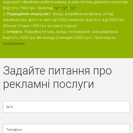
журналіст обробляє і робить новину, в разі питань дзвонить клієнтові.
Вартість 1500 грн. Приклад
тут
,
тут
і
тут
.
2.
Редакційний спецпроект
. Виїзд і розробка матеріалу, огляд
виробництва, фото та текст до 3000 символів. Вартість
від 2000 грн.
(більше 2 годин +500 грн за кожну годину).
3.
Інтервʼю
. Розробка питань, виїзд, спілкування і розшифровка.
Вартість 2500 грн. без виїзду (з виїздом 3500 грн.). Приклад за
посиланням
.
Задайте питання про
рекламні послуги