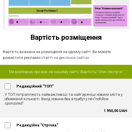
Вартість розміщення
Вартість вказана за розміщення на одному сайті. Ви можете
розмістити рекламні статті
на декількох сайтах
.
Ми розповімо про вас на нашому сайті
/
Вартість
/
Опис послуги
/
Редакційний "ТОП"
У ТОП потрапляють найважливіші та найгарячіші новини міста у
обмеженій кількості. Вихід новини без атрибуту rel="nofollow
sponsored".
1 950,00 UAH
Редакційна "Стрічка"