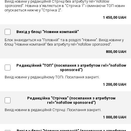
Вихід новини у редакційній Стрічці без атрибуту rel="nofollow
sponsored". Новина з'являється в "Стрічка 1" і оминаючи ТОП новин
опускається нижче у "Стрічка 2".
1 450,00 UAH
Вихід у блоці "Новини компаній"
Блок знаходиться на "Головній" та в розділі "Новини". Вихід новини у
блоці "Новини компаній" без атрибуту rel="nofollow sponsored".
800,00 UAH
Редакційний "ТОП" (посилання з атрибутом rel="nofollow
sponsored")
Вихід новини у редакційному ТОПі. Посилання закриті.
1 200,00 UAH
Редакційна "Стрічка" (посилання з атрибутом
rel="nofollow sponsored")
Вихід новини в редакційній Стрічці. Посилання закриті.
1 000,00 UAH
Вихід у блоці "Новини компаній" (посилання з атрибутом