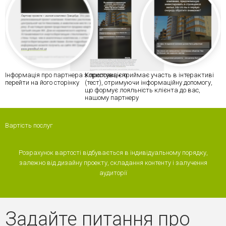
Інформація про партнера з пропозицією
Користувач приймає участь в інтерактиві
перейти на його сторінку
(тест), отримуючи інформаційну допомогу,
що формує лояльність клієнта до вас,
нашому партнеру
Вартість послуг
Розрахунок вартості відбувається в індивідуальному порядку,
залежно від дизайну проекту, складання контенту і залучення
аудиторії
Задайте питання про