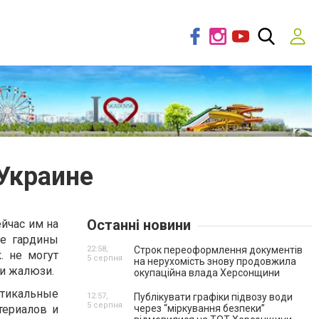
Украине
Останні новини
йчас им на
ые гардины
22:58,
Строк переоформлення документів
. не могут
5 серпня
на нерухомість знову продовжила
ли жалюзи.
окупаційна влада Херсонщини
ртикальные
12:57,
Публікувати графіки підвозу води
5 серпня
ериалов и
через “міркування безпеки”