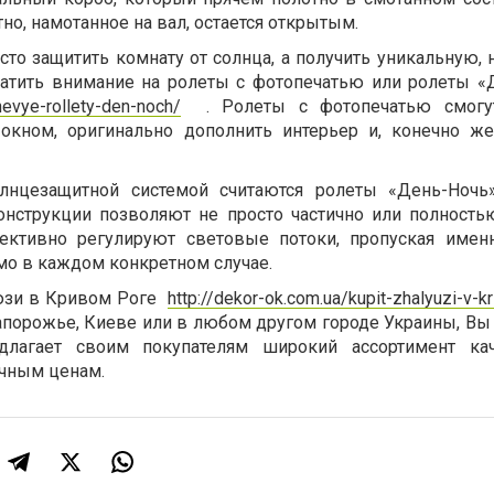
но, намотанное на вал, остается открытым.
осто защитить комнату от солнца, а получить уникальную
братить внимание на ролеты с фотопечатью или ролеты «
nevye-rollety-den-noch/
. Ролеты с фотопечатью смогут
кном, оригинально дополнить интерьер и, конечно же
лнцезащитной системой считаются ролеты «День-Ночь»
онструкции позволяют не просто частично или полность
ективно регулируют световые потоки, пропуская имен
мо в каждом конкретном случае.
юзи в Кривом Роге
http://dekor-ok.com.ua/kupit-zhalyuzi-v-k
апорожье, Киеве или в любом другом городе Украины, Вы
едлагает своим покупателям широкий ассортимент кач
чным ценам.