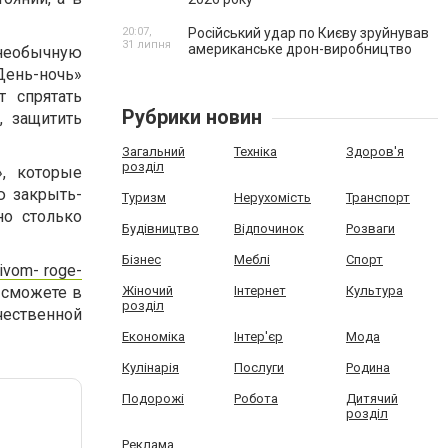
20:07,
Російський удар по Києву зруйнував
31 липня
американське дрон-виробництво
, необычную
День-ночь»
 спрятать
Рубрики новин
, защитить
Загальний
Техніка
Здоров'я
розділ
, которые
ю закрыть-
Туризм
Нерухомість
Транспорт
но столько
Будівництво
Відпочинок
Розваги
Бізнес
Меблі
Спорт
rivom- roge-
 сможете в
Жіночий
Інтернет
Культура
розділ
ественной
Економіка
Інтер'єр
Мода
Кулінарія
Послуги
Родина
Подорожі
Робота
Дитячий
розділ
Реклама