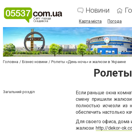
Новини
Г
Карта міста
Погода
Головна
Бізнес новини
Ролеты «День-ночь» и жалюзи в Украине
Ролеты
Загальний розділ
Если раньше окна комнат
смену пришили жалюзи 
полностью исчезли из н
обеспечить настолько к
Для своего офиса, дома
жалюзи
http://dekor-ok.