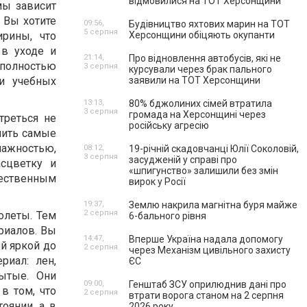
відмовилися на ТОТ Херсонщини
мы зависит
 Вы хотите
09:56,
Будівництво яхтових марин на ТОТ
5 серпня
рины, что
Херсонщини обіцяють окупанти
 в уходе и
21:14,
Про відновлення автобусів, які не
 полностью
3 серпня
курсували через брак пального
и учебных
заявили на ТОТ Херсонщини
13:13,
80% бджолиних сімей втратила
3 серпня
громада на Херсонщині через
треться не
російську агресію
нить самые
лажностью,
08:12,
19-річній скадовчанці Юлії Соколовій,
3 серпня
засудженій у справі про
сцветку и
«шпигунство» залишили без змін
тественным
вирок у Росії
19:37,
Землю накрила магнітна буря майже
2 серпня
олеты. Тем
6-бального рівня
риалов. Вы
14:47,
Вперше Україна надала допомогу
ой яркой до
2 серпня
через Механізм цивільного захисту
риал: лен,
ЄС
ытые. Они
09:00,
Генштаб ЗСУ оприлюднив дані про
в том, что
2 серпня
втрати ворога станом на 2 серпня
оянии, а в
2026 року