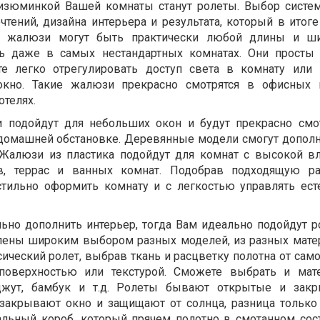
 изюминкой Вашей комнаты станут ролеты. Выбор систе
тений, дизайна интерьера и результата, который в итоге
ые жалюзи могут быть практически любой длины и ши
ь даже в самых нестандартных комнатах. Они просты
е легко отрегулировать доступ света в комнату или
окно. Такие жалюзи прекрасно смотрятся в офисных 
отелях.
 подойдут для небольших окон и будут прекрасно смо
в домашней обстановке. Деревянные модели смогут допол
Жалюзи из пластика подойдут для комнат с высокой в
в, террас и ванных комнат. Подобрав подходящую ра
стильно оформить комнату и с легкостью управлять ес
льно дополнить интерьер, тогда Вам идеально подойдут р
влены широким выбором разных моделей, из разных мате
ический ролет, выбрав ткань и расцветку полотна от сам
 поверхностью или текстурой. Сможете выбрать и мате
 джут, бамбук и т.д. Ролеты бывают открытые и закр
закрывают окно и защищают от солнца, разница только 
льный короб, который прячем полотно в смотанном сост