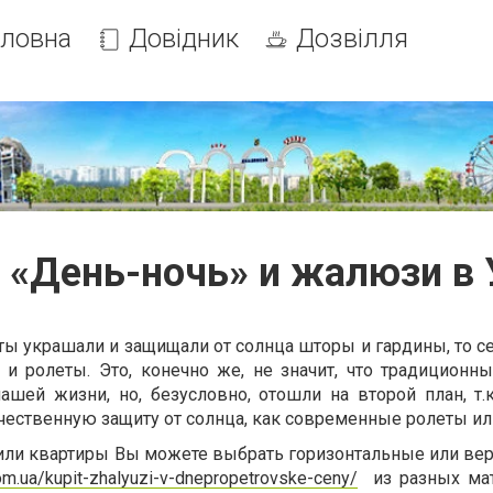
оловна
Довідник
Дозвілля
 «День-ночь» и жалюзи в 
ы украшали и защищали от солнца шторы и гардины, то се
и ролеты. Это, конечно же, не значит, что традиционн
ашей жизни, но, безусловно, отошли на второй план, т.к
ачественную защиту от солнца, как современные ролеты и
 или квартиры Вы можете выбрать горизонтальные или ве
com.ua/kupit-zhalyuzi-v-dnepropetrovske-ceny/
из разных мат