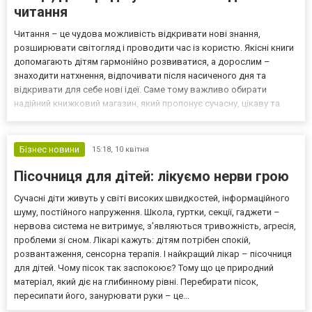
читання
Читання – це чудова можливість відкривати нові знання,
розширювати світогляд і проводити час із користю. Якісні книги
допомагають дітям гармонійно розвиватися, а дорослим –
знаходити натхнення, відпочивати після насиченого дня та
відкривати для себе нові ідеї. Саме тому важливо обирати
надійний книжковий магазин, який пропонує сучасну, цікаву та
якісну літературу. Одним із таких є книжковий магазин «Ранок»,
що вже багато років залишається одним із лідерів...
Бізнес новини
15:18,
10 квітня
Пісочниця для дітей: лікуємо нерви грою
Сучасні діти живуть у світі високих швидкостей, інформаційного
шуму, постійного напруження. Школа, гуртки, секції, гаджети –
нервова система не витримує, з'являються тривожність, агресія,
проблеми зі сном. Лікарі кажуть: дітям потрібен спокій,
розвантаження, сенсорна терапія. І найкращий лікар – пісочниця
для дітей. Чому пісок так заспокоює? Тому що це природний
матеріал, який діє на глибинному рівні. Перебирати пісок,
пересипати його, занурювати руки – це...