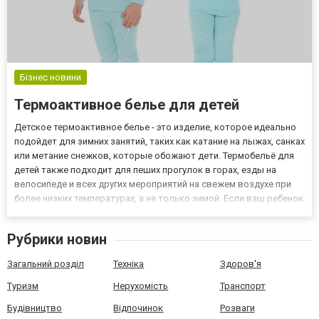
Бізнес новини
Термоактивное белье для детей
Детское термоактивное белье - это изделие, которое идеально
подойдет для зимних занятий, таких как катание на лыжах, санках
или метание снежков, которые обожают дети. Термобельё для
детей также подходит для пеших прогулок в горах, езды на
велосипеде и всех других мероприятий на свежем воздухе при
более низких температурах, а не только зимой. Если ваш ребенок
активный, и вы хотите обеспечить ему тепловой комфорт,
термоактивное белье вам точно понравится! Ег...
Рубрики новин
Загальний розділ
Техніка
Здоров'я
Туризм
Нерухомість
Транспорт
Будівництво
Відпочинок
Розваги