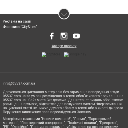
Реклама на сайті
Франшиза "CitySites"
Автори проєкту
info@05537.com.ua
Допускається цитування матеріалів без отримання попередньої згоди
05537.com.ua за умови розміщення в тексті обов'язкового посилання на
05537.com.ua - Сайт міста Скадовська. Для інтернет-видань обов'язкове
розміщення прямого, відкритого для пошукових систем гіперпосилання
на цитовані статті не нижче другого абзацу в тексті або в якості джерела.
Порушення виняткових прав переслідується Законом.
Матеріали з плашками "Новини компаній", "Промо", "Партнерський
матеріал", "Партнерський спецпроєкт", "Політичні новини", "Пресреліз",
"PR", "Офіційно", "Політична реклама" публікуються на правах реклами.