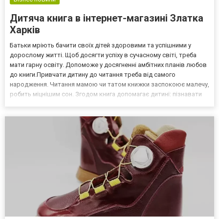
Дитяча книга в інтернет-магазині Златка
Харків
Батьки мріють бачити своїх дітей здоровими та успішними у
дорослому житті. Щоб досягти успіху в сучасному світі, треба
мати гарну освіту. Допоможе у досягненні амбітних планів любов
до книги.Привчати дитину до читання треба від самого
народження. Читання мамою чи татом книжки заспокоює малечу,
робить міцнішим сон. Згодом книга допомагає дитині: пізнавати
навколишній світ; розрізняти добро і зло; співчувати та надавати
допомогу друзям у скрутній ситуації. К...