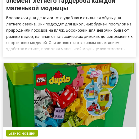
элемент летнего гардероба каждой
маленькой модницы
Босоножки для девочки - это удобная и стильная обувь для
летнего сезона. Они подходят для школьных будней, прогулок на
природе или походов на пляж. Босоножки для девочки бывают
разных видов, начиная от классических римских до современных
спортивных моделей. Они являются отличным сочетанием
удобства и стиля, позволяя маленькой моднице чувствовать
себя комфортно и выглядеть привлекательно. Одним из главных
преимуществ босоножек для девочки является их комфор...
Бізнес новини