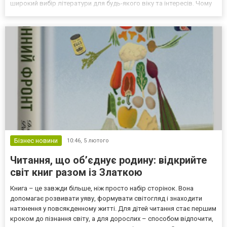
широкий вибір літератури для будь-якого віку та інтересів. Чому
обирають Ранок? Насправді на це є доволі багато вагомих
причин. Видавництво Ранок поєднує надійніс...
Бізнес новини
10:46,
5 лютого
Читання, що об’єднує родину: відкрийте
світ книг разом із Златкою
Книга – це завжди більше, ніж просто набір сторінок. Вона
допомагає розвивати уяву, формувати світогляд і знаходити
натхнення у повсякденному житті. Для дітей читання стає першим
кроком до пізнання світу, а для дорослих – способом відпочити,