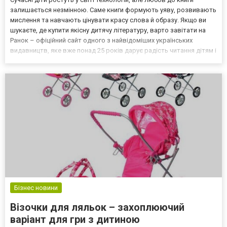
залишається незмінною. Саме книги формують уяву, розвивають
мислення та навчають цінувати красу слова й образу. Якщо ви
шукаєте, де купити якісну дитячу літературу, варто завітати на
Ранок – офіційний сайт одного з найвідоміших українських
видавництв, яке вже понад 25 років дарує радість читання дітям і
дорослим. Чому обирають книги від видавництва «Ранок» Свого
часу це цікаво кожному новому клієн...
Бізнес новини
Візочки для ляльок – захоплюючий
варіант для гри з дитиною