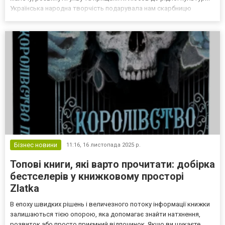
Українська народна творчість подарувала нам скарбницю
чудових історій, які передаються з покоління в покоління. Саме
про найкращі з них ми й поговоримо да...
Бізнес новини
11:16,
16 листопада 2025 р.
Топові книги, які варто прочитати: добірка
бестселерів у книжковому просторі
Zlatka
В епоху швидких рішень і величезного потоку інформації книжки
залишаються тією опорою, яка допомагає знайти натхнення,
розвиток або просто приємний відпочинок. Якщо ви шукаєте