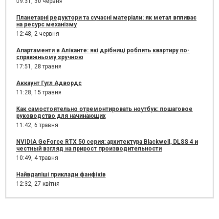
09:31,
30 червня
Планетарні редуктори та сучасні матеріали: як метал впливає
на ресурс механізму
12:48,
2 червня
Апартаменти в Аліканте: які дрібниці роблять квартиру по-
справжньому зручною
17:51,
28 травня
Аккаунт Гугл Адвордс
11:28,
15 травня
Как самостоятельно отремонтировать ноутбук: пошаговое
руководство для начинающих
11:42,
6 травня
NVIDIA GeForce RTX 50 серия: архитектура Blackwell, DLSS 4 и
честный взгляд на прирост производительности
10:49,
4 травня
Найвдаліші приклади фанфіків
12:32,
27 квітня