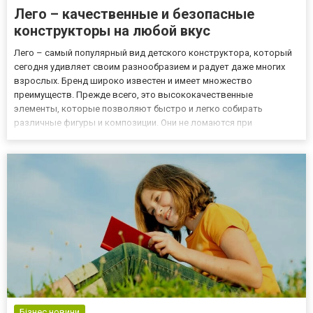
Лего – качественные и безопасные
конструкторы на любой вкус
Лего – самый популярный вид детского конструктора, который
сегодня удивляет своим разнообразием и радует даже многих
взрослых. Бренд широко известен и имеет множество
преимуществ. Прежде всего, это высококачественные
элементы, которые позволяют быстро и легко собирать
различные фигуры и композиции. Они не ломаются при
умеренном механическом воздействии. Высокое качество –
далеко не единственное преимущество данного конструктора. О
других плюсах и особеннос...
Бізнес новини