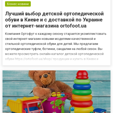
Бізнес новини
Лучший выбор детской ортопедической
обуви в Киеве и с доставкой по Украине
от интернет-магазина ortofoot.ua
Компания Ортофут к каждому сезону старается укомплектовать
свой интернет-магазин новыми моделями качественной и
стильной ортопедической обуви для детей. Мы предлагаем
ортопедические туфли, ботинки, сандалии на любой сезон. Вы
можете просмотреть онлайн-каталог детской ортопедической
обуви https://ortofoot.ua/shop/ продукции и купить в Киеве и
городах Украины подходящую пару обуви для своего ребенка или
на подарок. Мы предлагаем всем без исключения родителям...