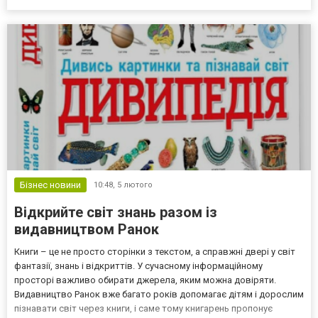
дитячі майданчики сучасного зразка, обов'язково максимально
комфортабельні та безпечні, саме час по...
Бізнес новини
10:48,
5 лютого
Відкрийте світ знань разом із
видавництвом Ранок
Книги – це не просто сторінки з текстом, а справжні двері у світ
фантазії, знань і відкриттів. У сучасному інформаційному
просторі важливо обирати джерела, яким можна довіряти.
Видавництво Ранок вже багато років допомагає дітям і дорослим
пізнавати світ через книги, і саме тому книгарень пропонує