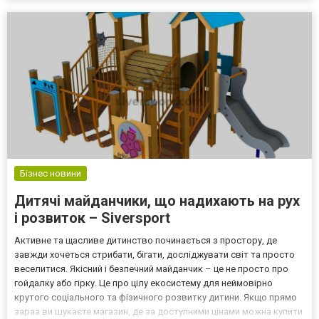
Бізнес новини
Дитячі майданчики, що надихають на рух
і розвиток – Siversport
Активне та щасливе дитинство починається з простору, де
завжди хочеться стрибати, бігати, досліджувати світ та просто
веселитися. Якісний і безпечний майданчик – це не просто про
гойдалку або гірку. Це про цілу екосистему для неймовірно
крутого соціального та фізичного розвитку дитини. Якщо прямо
зараз ви шукаєте магазин, де за доступними цінами можна купити