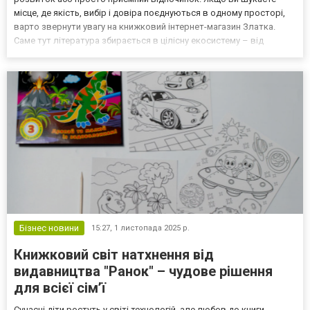
місце, де якість, вибір і довіра поєднуються в одному просторі,
варто звернути увагу на книжковий інтернет-магазин Златка.
Саме тут література збирається в цілісну екосистему – від
світових хітів до унікальних видань, які важко знайти офлайн. До
речі, однією з найбільших переваг мага...
Бізнес новини
15:27,
1 листопада 2025 р.
Книжковий світ натхнення від
видавництва "Ранок" – чудове рішення
для всієї сім’ї
Сучасні діти ростуть у світі технологій, але любов до книги