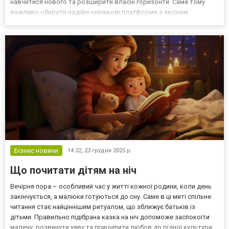
навчитися нового та розширити власні горизонти. Саме тому
важливо обирати надійні книжкові платформи з якісним
асортиментом. Якщо ви шукаєте перевірене місце для покупок
цікавих книг, варто робити це саме в онлайн книж...
Бізнес новини
14:22,
23 грудня 2025 р.
Що почитати дітям на ніч
Вечірня пора – особливий час у житті кожної родини, коли день
закінчується, а малюки готуються до сну. Саме в ці миті спільне
читання стає найціннішим ритуалом, що зближує батьків із
дітьми. Правильно підібрана казка на ніч допоможе заспокоїти
малечу, розвинути уяву та прищепити любов до рідної культури.