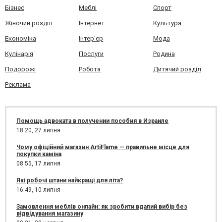
Бізнес
Меблі
Спорт
Жіночий розділ
Інтернет
Культура
Економіка
Інтер'єр
Мода
Кулінарія
Послуги
Родина
Подорожі
Робота
Дитячий розділ
Реклама
Помощь адвоката в получении пособия в Израиле
18:20,
27 липня
Чому офіційний магазин ArtiFlame — правильне місце для
покупки каміна
08:55,
17 липня
Які робочі штани найкращі для літа?
16:49,
10 липня
Замовлення меблів онлайн: як зробити вдалий вибір без
відвідування магазину