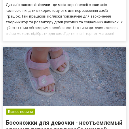
Дитячі іграшкові візочки - це мініатюрні версії справжніх
колясок, які діти використовують для перевезення своїх
іграшок. Такі іграшкові коляски призначені для заохочення
творчих ігор та розвитку у дітей рухових та соціальних навичок. У
цій статті ми обговоримо особливості та типи дитячих колясок,
які ви можете підібрати для своєї дитини в інтернет-магазині
gulko.com.ua. Компанія Gul'ko відомий магазин дитячих товарів та
іграшок, які характеризуються наді...
Бізнес новини
Босоножки для девочки - неотъемлемый