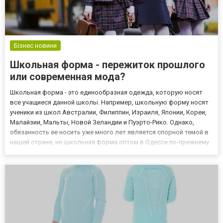
Бізнес новини
Школьная форма - пережиток прошлого
или современная мода?
Школьная форма - это единообразная одежда, которую носят
все учащиеся данной школы. Например, школьную форму носят
ученики из школ Австралии, Филиппин, Израиля, Японии, Кореи,
Малайзии, Мальты, Новой Зеландии и Пуэрто-Рико. Однако,
обязанность ее носить уже много лет является спорной темой в
нашей стране, но школьная форма оптом в Одессе по-прежнему
популярна - как в начальных, так и в старших классах. Школьная
форма - для чего она нужна? Обсуждение этой...