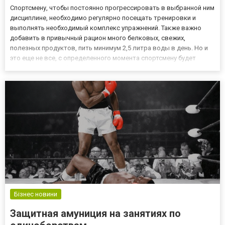
Спортсмену, чтобы постоянно прогрессировать в выбранной ним
дисциплине, необходимо регулярно посещать тренировки и
выполнять необходимый комплекс упражнений. Также важно
добавить в привычный рацион много белковых, свежих,
полезных продуктов, пить минимум 2,5 литра воды в день. Но и
это еще не все, с определенного момента спортсмену будет
трудно обойтись без приема качественных стероидных
препаратов. Выбирая такие курсы, как Туринабол курс на массу
https://...
Бізнес новини
Защитная амуниция на занятиях по