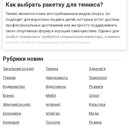
Как выбрать ракетку для тенниса?
Теннис является очень востребованным видом спорта. Он
подходит для взрослых людей и детей, которые хотят достичь
профессиональных достижений или же просто поддерживать
свою спортивную форму и хорошее самочувствие. Однако для
любых тренировок требуется специальный инвентарь, а именно
ракетка. Выбрать подходящую ракету поможет
специализированный теннисный магазин, в котором
предлагаются качественные товары для тенниса. Что учитывать
Рубрики новин
при выборе? В первую очер...
Загальний розділ
Техніка
Здоров'я
Туризм
Нерухомість
Транспорт
Будівництво
Відпочинок
Розваги
Бізнес
Меблі
Спорт
Жіночий розділ
Інтернет
Культура
Економіка
Інтер'єр
Мода
Кулінарія
Послуги
Родина