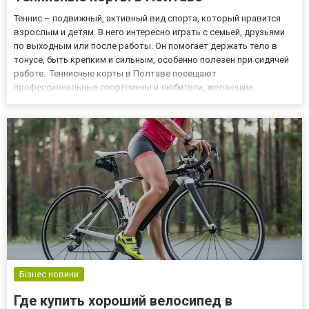
Теннис – подвижный, активный вид спорта, который нравится
взрослым и детям. В него интересно играть с семьей, друзьями
по выходным или после работы. Он помогает держать тело в
тонусе, быть крепким и сильным, особенно полезен при сидячей
работе. Теннисные корты в Полтаве посещают
профессиональные спортсмены и любители, желающие
интересно провести время. Теннис популярен, благодаря
простоте, доступности для каждого и положительному
воздействию. Во время зан...
Бізнес новини
Где купить хороший велосипед в