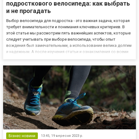
подросткового велосипеда: как выбрать
и не прогадать
Выбор велосипеда для подростка - это важная задача, которая
требует внимательности и понимания ключевых критериев. В
этой статье мы рассмотрим пять важнейших аспектов, которые
следует учитывать при выборе велосипеда, чтобы опыт
вождения был замечательными, а использование велика долгим
и надежным. А после изучения статьи и ознакомления со всеми
правилами выбора загляните на
https://velotime.com.ua/category/podrostkovye-velosipedy/, магазин
Velotime имеет ш...
Бізнес новини
13:45,
19 вересня 2023 р.