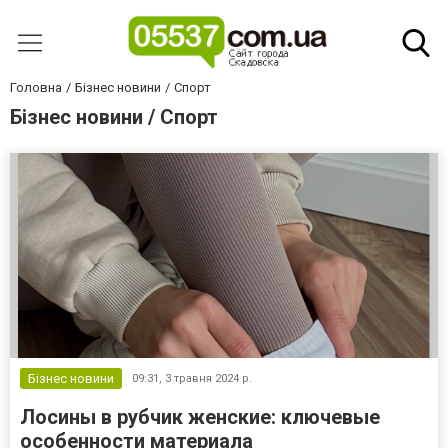
Головна
Бізнес новини
Спорт
Бізнес новини / Спорт
Бізнес новини
09:31,
3 травня 2024 р.
Лосины в рубчик женские: ключевые
особенности материала