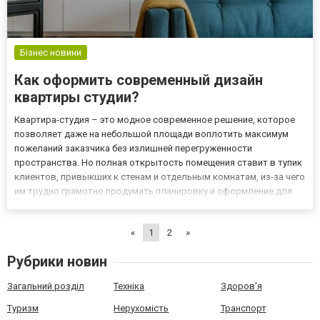
Бізнес новини
Как оформить современный дизайн
квартиры студии?
Квартира-студия – это модное современное решение, которое
позволяет даже на небольшой площади воплотить максимум
пожеланий заказчика без излишней перегруженности
пространства. Но полная открытость помещения ставит в тупик
клиентов, привыкших к стенам и отдельным комнатам, из-за чего
им трудно грамотно продумать планировку и оформление для
студии. Поэтому лучше обратиться к специалисту в сфере
дизайна, который сможет соединить мировые рекомендации и
«
1
2
»
личное...
Рубрики новин
Загальний розділ
Техніка
Здоров'я
Туризм
Нерухомість
Транспорт