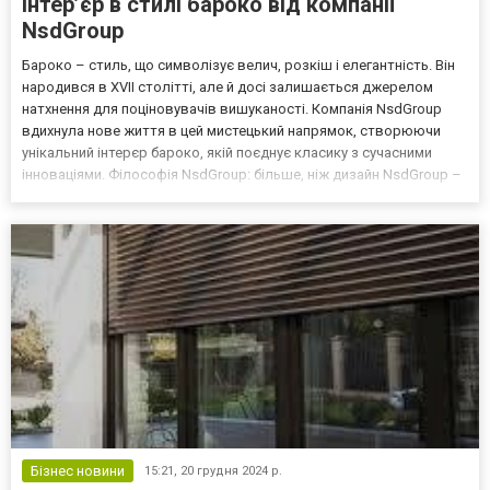
Інтер’єр в стилі бароко від компанії
NsdGroup
Бароко – стиль, що символізує велич, розкіш і елегантність. Він
народився в XVII столітті, але й досі залишається джерелом
натхнення для поціновувачів вишуканості. Компанія NsdGroup
вдихнула нове життя в цей мистецький напрямок, створюючи
унікальний інтерєр бароко, якій поєднує класику з сучасними
інноваціями. Філософія NsdGroup: більше, ніж дизайн NsdGroup –
це не просто проекти, це створення середовища, яке відображає
характер, статус і мрії кожного кліє...
Бізнес новини
15:21,
20 грудня 2024 р.