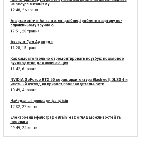
на ресурс механізму
12:48,
2 червня
Апартаменти в Аліканте: які дрібниці роблять квартиру по-
справжньому зручною
17:51,
28 травня
Аккаунт Гугл Адвордс
11:28,
15 травня
Как самостоятельно отремонтировать ноутбук: пошаговое
руководство для начинающих
11:42,
6 травня
NVIDIA GeForce RTX 50 серия: архитектура Blackwell, DLSS 4 и
честный взгляд на прирост производительности
10:49,
4 травня
Найвдаліші приклади фанфіків
12:32,
27 квітня
Електроенцефалографи BrainTest: огляд можливостей та
переваги
09:49,
24 квітня