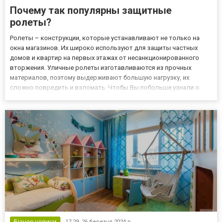
Почему так популярны защитные
ролеты?
Ролеты – конструкции, которые устанавливают не только на
окна магазинов. Их широко используют для защиты частных
домов и квартир на первых этажах от несанкционированного
вторжения. Уличные ролеты изготавливаются из прочных
материалов, поэтому выдерживают большую нагрузку, их
сложно повредить и взломать. Чтобы Вы побольше узнали о
рольставнях и знали, на что нужно обращать внимание при
покупке защитных систем, мы написали отдельную статью.
Рольставни: виды...
Бізнес новини
17:29,
26 березня 2024 р.