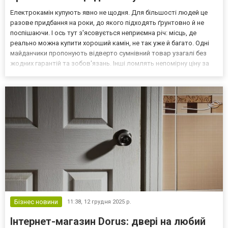
Електрокамін купують явно не щодня. Для більшості людей це
разове придбання на роки, до якого підходять ґрунтовно й не
поспішаючи. І ось тут з'ясовується неприємна річ: місць, де
реально можна купити хороший камін, не так уже й багато. Одні
майданчики пропонують відверто сумнівний товар узагалі без
жодних гарантій та зобов'язань. Інші ломлять непомірну ціну за
рахунок довгого й жадібного ланцюжка перекупників, кожен з
яких хоче свій відсоток. Треті просто...
Бізнес новини
11:38,
12 грудня 2025 р.
Інтернет-магазин Dorus: двері на любий