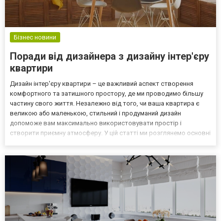
Бізнес новини
Поради від дизайнера з дизайну інтер'єру
квартири
Дизайн інтер'єру квартири – це важливий аспект створення
комфортного та затишного простору, де ми проводимо більшу
частину свого життя. Незалежно від того, чи ваша квартира є
великою або маленькою, стильний і продуманий дизайн
допоможе вам максимально використовувати простір і
створити приємну атмосферу. У цій статті ми розглянемо основні
аспекти дизайну інтер'єру квартири та дамо кілька порад, які
допоможуть вам створити ідеальний простір для життя. Визна...