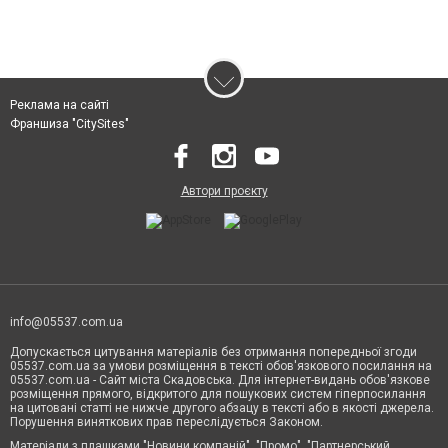
Реклама на сайті
Франшиза "CitySites"
Автори проєкту
info@05537.com.ua
Допускається цитування матеріалів без отримання попередньої згоди
05537.com.ua за умови розміщення в тексті обов'язкового посилання на
05537.com.ua - Сайт міста Скадовська. Для інтернет-видань обов'язкове
розміщення прямого, відкритого для пошукових систем гіперпосилання
на цитовані статті не нижче другого абзацу в тексті або в якості джерела.
Порушення виняткових прав переслідується Законом.
Матеріали з плашками "Новини компаній", "Промо", "Партнерський