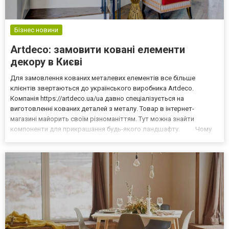
Бізнес новини
Artdeco: замовити ковані елементи
декору в Києві
Для замовлення кованих металевих елементів все більше
клієнтів звертаються до українського виробника Artdeco.
Компанія https://artdeco.ua/ua давно спеціалізується на
виготовленні кованих деталей з металу. Товар в інтернет-
магазині майорить своїм різноманіттям. Тут можна знайти
компоненти для прикрашання будь-якого ландшафту. Чому
рекомендовано замовляти вироби в Артдеко Компанія Artdeco
вже протягом довгого часу займається виготовленням кованих...