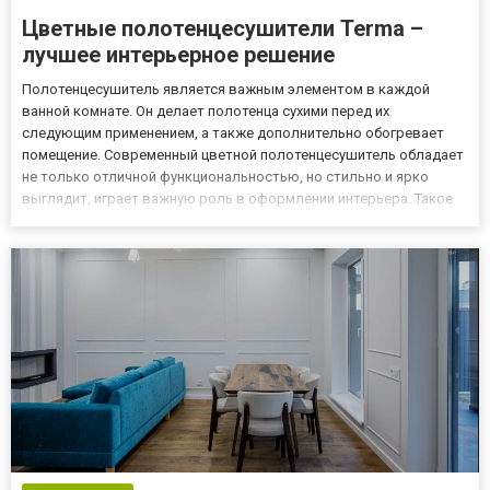
Цветные полотенцесушители Terma –
лучшее интерьерное решение
Полотенцесушитель является важным элементом в каждой
ванной комнате. Он делает полотенца сухими перед их
следующим применением, а также дополнительно обогревает
помещение. Современный цветной полотенцесушитель обладает
не только отличной функциональностью, но стильно и ярко
выглядит, играет важную роль в оформлении интерьера. Такое
оборудование можно установить и в других местах, например, на
кухне или в детской комнате. Виды цветных
полотенцесушителей Ц...