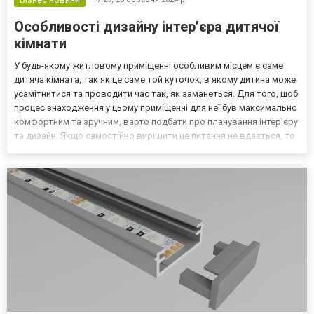
Особливості дизайну інтер’єра дитячої
кімнати
У будь-якому житловому приміщенні особливим місцем є саме
дитяча кімната, так як це саме той куточок, в якому дитина може
усамітнитися та проводити час так, як заманеться. Для того, щоб
процес знаходження у цьому приміщенні для неї був максимально
комфортним та зручним, варто подбати про планування інтер’єру
та дизайн. Якщо самостійно вирішити це питання не вдається, то
студія інтер’єру: Юсупова допоможе реалізувати цей процес та
втілити на практиці будь-я...