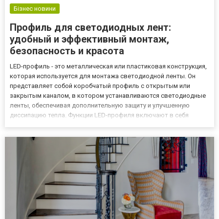
Бізнес новини
Профиль для светодиодных лент:
удобный и эффективный монтаж,
безопасность и красота
LED-профиль - это металлическая или пластиковая конструкция,
которая используется для монтажа светодиодной ленты. Он
представляет собой коробчатый профиль с открытым или
закрытым каналом, в котором устанавливаются светодиодные
ленты, обеспечивая дополнительную защиту и улучшенную
диссипацию тепла. Функции LED-профиля включают в себя
обеспечение защиты светодиодной ленты от повреждений и
повышение эффективности работы ленты, путем улучшения
диссипации тепла...