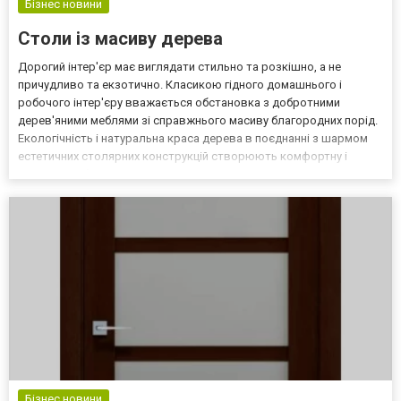
Бізнес новини
Столи із масиву дерева
Дорогий інтер'єр має виглядати стильно та розкішно, а не
причудливо та екзотично. Класикою гідного домашнього і
робочого інтер'єру вважається обстановка з добротними
дерев'яними меблями зі справжнього масиву благородних порід.
Екологічність і натуральна краса дерева в поєднанні з шармом
естетичних столярних конструкцій створюють комфортну і
елегантну обстановку. При цьому кожна деталь привертає
погляд і формує бездоганний стиль в інтер'єрі. Основний предм...
Бізнес новини