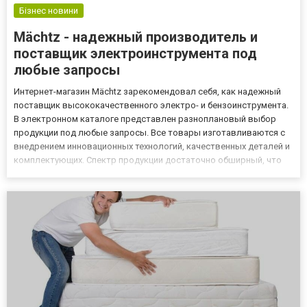
Бізнес новини
Mächtz - надежный производитель и
поставщик электроинструмента под
любые запросы
Интернет-магазин Mächtz зарекомендовал себя, как надежный
поставщик высококачественного электро- и бензоинструмента.
В электронном каталоге представлен разноплановый выбор
продукции под любые запросы. Все товары изготавливаются с
внедрением инновационных технологий, качественных деталей и
комплектующих. Спектр продукции достаточно обширный, что
позволяет каждому покупателю найти нужный товар.
Инструменты Mächtz позволяют без труда реализовывать
много строи...