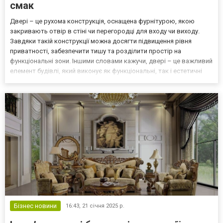
смак
Двері – це рухома конструкція, оснащена фурнітурою, якою
закривають отвір в стіні чи перегородці для входу чи виходу.
Завдяки такій конструкції можна досягти підвищення рівня
приватності, забезпечити тишу та розділити простір на
функціональні зони. Іншими словами кажучи, двері – це важливий
елемент будівлі, який виконує як функціональні, так і естетичні
завдання. Конструкція та функції дверей Купити двері в Україні –
це значить забезпечити приміщення можли...
Бізнес новини
16:43,
21 січня 2025 р.