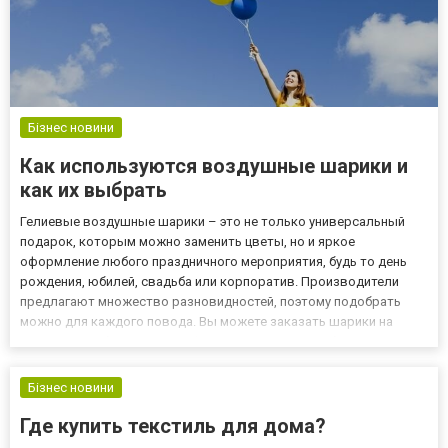
Бізнес новини
Как используются воздушные шарики и
как их выбрать
Гелиевые воздушные шарики – это не только универсальный
подарок, которым можно заменить цветы, но и яркое
оформление любого праздничного мероприятия, будь то день
рождения, юбилей, свадьба или корпоратив. Производители
предлагают множество разновидностей, поэтому подобрать
можно для каждого повода. Вы можете заказать шарики на
Троещине любого размера, формы, цвета при необходимости
дополненные надписями или сопутствующими сюрпризами.
Возраст одариваемого н...
Бізнес новини
Где купить текстиль для дома?