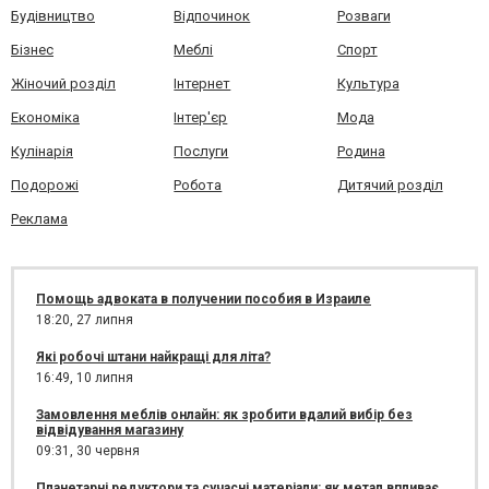
Будівництво
Відпочинок
Розваги
Бізнес
Меблі
Спорт
Жіночий розділ
Інтернет
Культура
Економіка
Інтер'єр
Мода
Кулінарія
Послуги
Родина
Подорожі
Робота
Дитячий розділ
Реклама
Помощь адвоката в получении пособия в Израиле
18:20,
27 липня
Які робочі штани найкращі для літа?
16:49,
10 липня
Замовлення меблів онлайн: як зробити вдалий вибір без
відвідування магазину
09:31,
30 червня
Планетарні редуктори та сучасні матеріали: як метал впливає