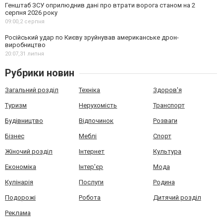
Генштаб ЗСУ оприлюднив дані про втрати ворога станом на 2
серпня 2026 року
09:00,
2 серпня
Російський удар по Києву зруйнував американське дрон-
виробництво
20:07,
31 липня
Рубрики новин
Загальний розділ
Техніка
Здоров'я
Туризм
Нерухомість
Транспорт
Будівництво
Відпочинок
Розваги
Бізнес
Меблі
Спорт
Жіночий розділ
Інтернет
Культура
Економіка
Інтер'єр
Мода
Кулінарія
Послуги
Родина
Подорожі
Робота
Дитячий розділ
Реклама