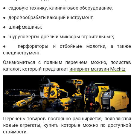
●
садовую технику, клининговое оборудование;
●
деревообрабатывающий инструмент;
●
шлифмашины;
●
шуруповерты дрели и миксеры строительные;
●
перфораторы и отбойные молотки, а также
специнструмент.
Ознакомиться с полным перечнем можно, полистав
каталог, который предлагает
интернет магазин Mächtz
.
Перечень товаров постоянно расширяется, появляются
новые агрегаты, купить которые можно по доступной
стоимости.