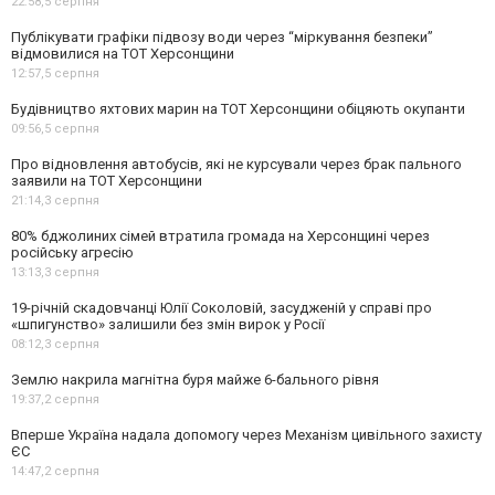
22:58,
5 серпня
Публікувати графіки підвозу води через “міркування безпеки”
відмовилися на ТОТ Херсонщини
12:57,
5 серпня
Будівництво яхтових марин на ТОТ Херсонщини обіцяють окупанти
09:56,
5 серпня
Про відновлення автобусів, які не курсували через брак пального
заявили на ТОТ Херсонщини
21:14,
3 серпня
80% бджолиних сімей втратила громада на Херсонщині через
російську агресію
13:13,
3 серпня
19-річній скадовчанці Юлії Соколовій, засудженій у справі про
«шпигунство» залишили без змін вирок у Росії
08:12,
3 серпня
Землю накрила магнітна буря майже 6-бального рівня
19:37,
2 серпня
Вперше Україна надала допомогу через Механізм цивільного захисту
ЄС
14:47,
2 серпня