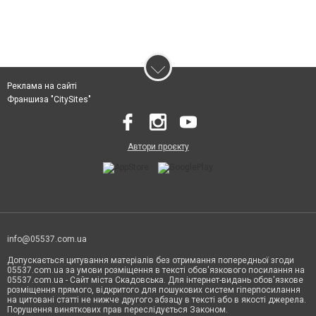
Реклама на сайті
Франшиза "CitySites"
Автори проєкту
info@05537.com.ua
Допускається цитування матеріалів без отримання попередньої згоди
05537.com.ua за умови розміщення в тексті обов'язкового посилання на
05537.com.ua - Сайт міста Скадовська. Для інтернет-видань обов'язкове
розміщення прямого, відкритого для пошукових систем гіперпосилання
на цитовані статті не нижче другого абзацу в тексті або в якості джерела.
Порушення виняткових прав переслідується Законом.