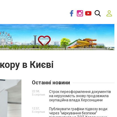
кору в Києві
Останні новини
22:58,
Строк переоформлення документів
5 серпня
на нерухомість знову продовжила
окупаційна влада Херсонщини
12:57,
Публікувати графіки підвозу води
5 серпня
через “міркування безпеки”