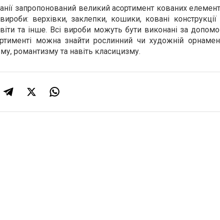
панії запропонований великий асортимент кованих елемент
 вироби: верхівки, заклепки, кошики, ковані конструкці
 квіти та інше. Всі вироби можуть бути виконані за допом
ортименті можна знайти рослинний чи художній орнамент
му, романтизму та навіть класицизму.