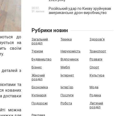
20:07,
Російський удар по Києву зруйнував
31 липня
американське дрон-виробництво
Рубрики новин
аються до
Загальний
Техніка
Здоров'я
зується на
розділ
ить своїм
Туризм
Нерухомість
Транспорт
дшафту.
Будівництво
Відпочинок
Розваги
Бізнес
Меблі
Спорт
 деталей з
Жіночий
Інтернет
Культура
розділ
лієнтами та
Економіка
Інтер'єр
Мода
ся кованих
Кулінарія
Послуги
Родина
та доставки
Подорожі
Робота
Дитячий
розділ
айті можна
 знижки для
Реклама