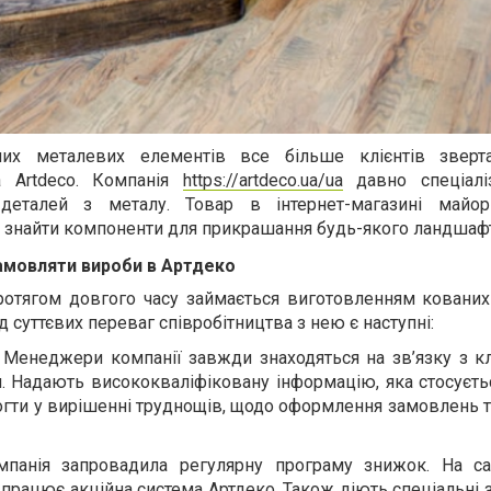
их металевих елементів все більше клієнтів зверт
ка
Artdeco
.
Компанія
https://artdeco.ua/ua
давно спеціалі
 деталей з металу. Товар в інтернет-магазині майор
на знайти компоненти для прикрашання будь-якого лан
мовляти вироби в Артдеко
ротягом довгого часу займається виготовленням кованих
 суттєвих переваг співробітництва з нею є наступні:
. Менеджери компанії завжди знаходяться на зв
’
язку з к
. Надають висококваліфіковану інформацію, яка стосуєть
огти у вирішенні труднощів, щодо оформлення замовлень 
мпанія запровадила регулярну програму знижок. На с
к працює акційна система Артдеко. Також діють спеціальні