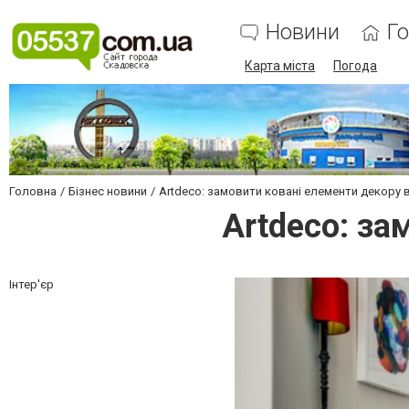
Новини
Г
Карта міста
Погода
Головна
Бізнес новини
Artdeco: замовити ковані елементи декору в
Artdeco: за
Інтер'єр