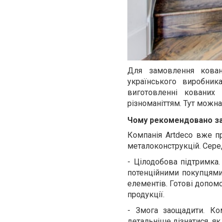
Для замовлення кован
українського виробни
виготовленні кованих
різноманіттям. Тут мож
Чому рекомендовано за
Компанія
Artdeco
вже
п
металоконструкцій. Серед
-
Цілодобова підтримка
потенційними покупцями
елементів. Готові допом
продукції.
-
Змога заощадити. Ко
детальніше дізнатися, я