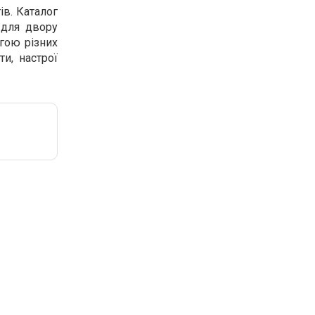
ів. Каталог
ї для двору
огою різних
и, настрої