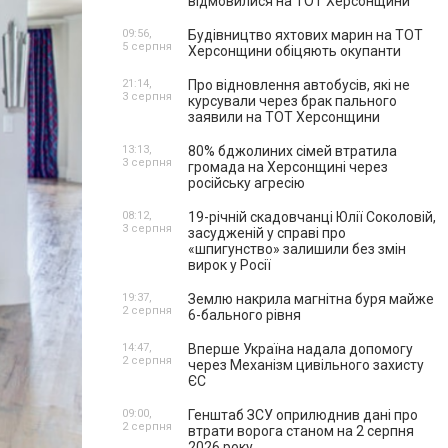
відмовилися на ТОТ Херсонщини
09:56,
Будівництво яхтових марин на ТОТ
5 серпня
Херсонщини обіцяють окупанти
21:14,
Про відновлення автобусів, які не
3 серпня
курсували через брак пального
заявили на ТОТ Херсонщини
13:13,
80% бджолиних сімей втратила
3 серпня
громада на Херсонщині через
російську агресію
08:12,
19-річній скадовчанці Юлії Соколовій,
3 серпня
засудженій у справі про
«шпигунство» залишили без змін
вирок у Росії
19:37,
Землю накрила магнітна буря майже
2 серпня
6-бального рівня
14:47,
Вперше Україна надала допомогу
2 серпня
через Механізм цивільного захисту
ЄС
09:00,
Генштаб ЗСУ оприлюднив дані про
2 серпня
втрати ворога станом на 2 серпня
2026 року