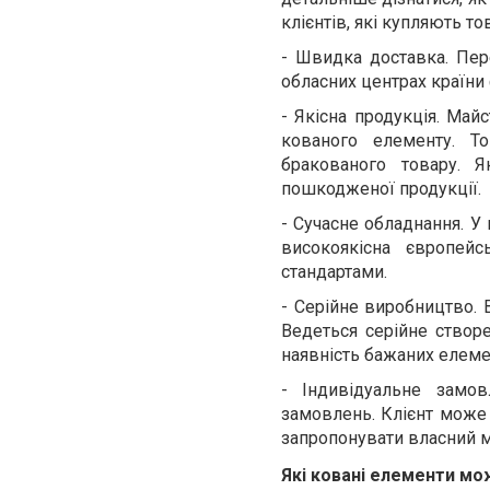
клієнтів, які купляють то
-
Швидка доставка. Пер
обласних центрах країни 
-
Якісна продукція. Май
кованого елементу. Т
бракованого товару. Я
пошкодженої продукції.
-
Сучасне обладнання. У
високоякісна європей
стандартами.
-
Серійне виробництво. 
Ведеться серійне створ
наявність бажаних елемен
-
Індивідуальне замов
замовлень. Клієнт може
запропонувати власний м
Які ковані елементи мо