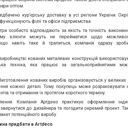
вари оптом.
едбачено кур
’
єрську доставку в усі регіони України. Окр
функціонують філії та офіси підприємства.
стри особисто відповідають за якість та точність викона
ому клієнти можуть не перейматися щодо можливост
кщо навіть таке й трапиться, компанія одразу зроб
 виробництві кованих металевих конструкцій використову
ська техніка, яка працює за загальноприйнятими між
Виготовлення кованих виробів організовується у великих 
ення кожної деталі. Тому покупець може розраховувати н
тів та отримання їх протягом короткого терміну.
лення. Компанія Артдеко практикує оформлення інди
 звернутися до дизайнера та погодити окремий проект. Т
акет потенційного виробу.
жна придбати в Artdeco