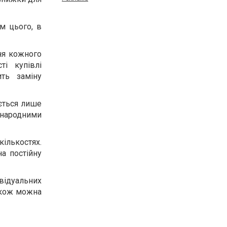
ім цього, в
ння кожного
і купівлі
ить заміну
ється лише
народними
кількостях.
а постійну
відуальних
акож можна