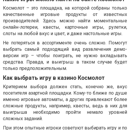
Космолот – это площадка, на которой собраны только
качественные игровые продукты от известных
производителей. Здесь можно найти моментальные
онлайн-лотереи, квесты, карточные игры, рулетки,
слоты на любой вкус и цвет, и даже настольные игры.
Не потеряться в ассортименте очень сложно. Помогут
выбрать самый подходящий вид развлечения демо-
версии игр – чтобы поиграть, не нужно вкладывать
средства. Правда, и выигрыш в таком случае будет
только предположительным.
Как выбрать игру в казино Космолот
Критерием выбора должен стать, конечно же, вкус
посетителя азартной площадки. Кому-то ближе по душе
именно игровые автоматы, а других привлекают более
сложные продукты, например, квесты, ведь в них для
выигрыша необходимо пройти немало уровней
сложных заданий.
При этом опытные игроки советуют выбирать игру и по