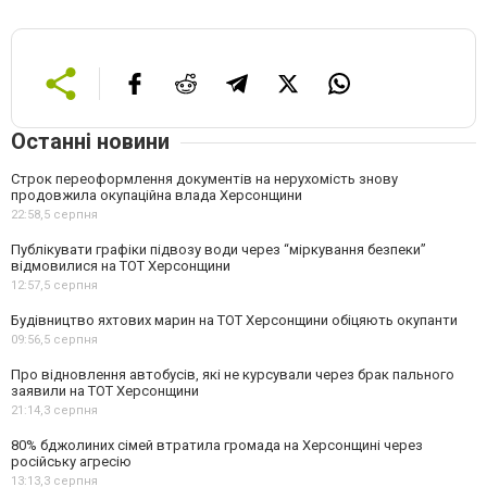
Останні новини
Строк переоформлення документів на нерухомість знову
продовжила окупаційна влада Херсонщини
22:58,
5 серпня
Публікувати графіки підвозу води через “міркування безпеки”
відмовилися на ТОТ Херсонщини
12:57,
5 серпня
Будівництво яхтових марин на ТОТ Херсонщини обіцяють окупанти
09:56,
5 серпня
Про відновлення автобусів, які не курсували через брак пального
заявили на ТОТ Херсонщини
21:14,
3 серпня
80% бджолиних сімей втратила громада на Херсонщині через
російську агресію
13:13,
3 серпня