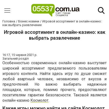
Головна
Бізнес новини
Игровой ассортимент в онлайн-казино:
как выбрать развлечение
Игровой ассортимент в онлайн-казино: как
выбрать развлечение
16:17,
15 червня 2021 р.
Загальний розділ
Особенностью современных онлайн-казино выступает
широкий ассортимент предлагаемого пользователям
игрового контента. Найти здесь игру по душе сможет
любой азартный человек, независимо от вкусов и
предпочтений. Но важно выбирать надежные
площадки, которые, помимо прочего, предоставляют
посетителям гарантии безопасности. Таковой является
онлайн-казино
Космолот
.
Какие игры можно найти на сайте Космолот