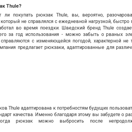
ак Thule?
т ли покупать рюкзак Thule, вы, вероятно, разочаро
оторый не справлялся с ежедневной нагрузкой, быстро 
аботал во время поездки. Шведский бренд Thule создае
его за год использования - можно забыть о рваных элем
 справляются с изменяющейся погодой, характерной не 
омпания предлагает рюкзаки, адаптированные для разли
ов Thule адаптирована к потребностям будущих пользоват
дарт качества. Именно благодаря этому вы забудете о ра
когда рюкзак можно выбросить после непродолж