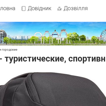
оловна
Довідник
Дозвілля
 и городские
- туристические, спортив