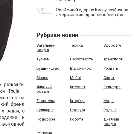
20:07,
Російський удар по Києву зруйнував
31 липня
американське дрон-виробництво
Рубрики новин
Загальний
Техніка
Здоров'я
розділ
Туризм
Нерухомість
Транспорт
Будівництво
Відпочинок
Розваги
Бізнес
Меблі
Спорт
 рюкзаки,
Жіночий
Інтернет
Культура
и Thule -
розділ
 множества
Економіка
Інтер'єр
Мода
ский бренд
Кулінарія
Послуги
Родина
х задач, с
родские и
Подорожі
Робота
Дитячий
о выгодной
розділ
Реклама