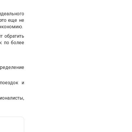
идеального
 это еще не
 экономию.
ит обратить
к по более
ределение
поездок и
ионалисты,