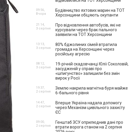
відмовилися на ТОТ Херсонщини
09:56,
Будівництво яхтових марин на ТОТ
Вчора
Херсонщини обіцяють окупанти
21:14,
Про відновлення автобусів, які не
3 серпня
курсували через брак пального
заявили на ТОТ Херсонщини
13:13,
80% бджолиних сімей втратила
3 серпня
громада на Херсонщині через
російську агресію
08:12,
19-річній скадовчанці Юлії Соколовій,
3 серпня
засудженій у справі про
«шпигунство» залишили без змін
вирок у Росії
19:37,
Землю накрила магнітна буря майже
2 серпня
6-бального рівня
14:47,
Вперше Україна надала допомогу
2 серпня
через Механізм цивільного захисту
ЄС
09:00,
Генштаб ЗСУ оприлюднив дані про
2 серпня
втрати ворога станом на 2 серпня
2026 року