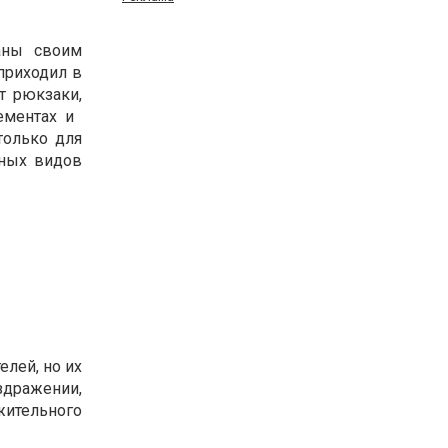
ваны своим
приходил в
т рюкзаки,
ентах и ​​
только для
чных видов
елей, но их
здражении,
ительного