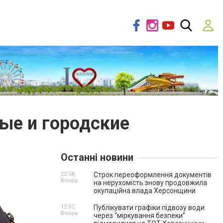
ные и городские
Останні новини
22:58,
Строк переоформлення документів
Вчора
на нерухомість знову продовжила
окупаційна влада Херсонщини
12:57,
Публікувати графіки підвозу води
Вчора
через “міркування безпеки”