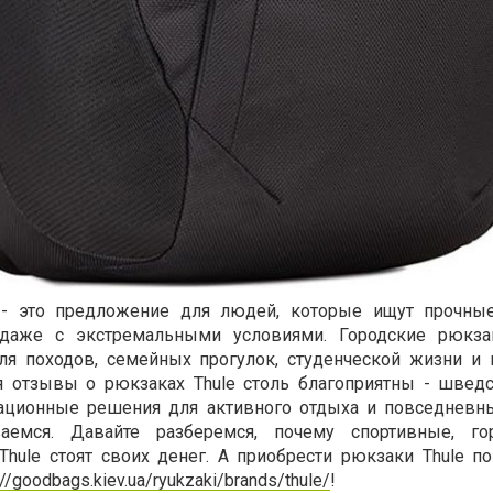
 - это предложение для людей, которые ищут прочные
 даже с экстремальными условиями. Городские рюкзак
я походов, семейных прогулок, студенческой жизни и
ря отзывы о рюкзаках Thule столь благоприятны - швед
вационные решения для активного отдыха и повседневны
емся. Давайте разберемся, почему спортивные, го
Thule стоят своих денег. А приобрести рюкзаки Thule п
://goodbags.kiev.ua/ryukzaki/brands/thule/
!