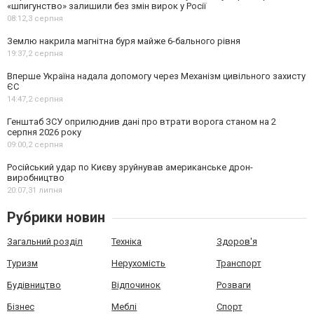
«шпигунство» залишили без змін вирок у Росії
08:12,
3 серпня
Землю накрила магнітна буря майже 6-бального рівня
19:37,
2 серпня
Вперше Україна надала допомогу через Механізм цивільного захисту
ЄС
14:47,
2 серпня
Генштаб ЗСУ оприлюднив дані про втрати ворога станом на 2
серпня 2026 року
09:00,
2 серпня
Російський удар по Києву зруйнував американське дрон-
виробництво
20:07,
31 липня
Рубрики новин
Загальний розділ
Техніка
Здоров'я
Туризм
Нерухомість
Транспорт
Будівництво
Відпочинок
Розваги
Бізнес
Меблі
Спорт