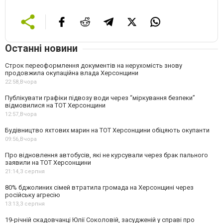
Останні новини
Строк переоформлення документів на нерухомість знову
продовжила окупаційна влада Херсонщини
22:58,
Вчора
Публікувати графіки підвозу води через “міркування безпеки”
відмовилися на ТОТ Херсонщини
12:57,
Вчора
Будівництво яхтових марин на ТОТ Херсонщини обіцяють окупанти
09:56,
Вчора
Про відновлення автобусів, які не курсували через брак пального
заявили на ТОТ Херсонщини
21:14,
3 серпня
80% бджолиних сімей втратила громада на Херсонщині через
російську агресію
13:13,
3 серпня
19-річній скадовчанці Юлії Соколовій, засудженій у справі про