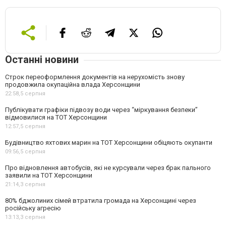
Останні новини
Строк переоформлення документів на нерухомість знову
продовжила окупаційна влада Херсонщини
22:58,
5 серпня
Публікувати графіки підвозу води через “міркування безпеки”
відмовилися на ТОТ Херсонщини
12:57,
5 серпня
Будівництво яхтових марин на ТОТ Херсонщини обіцяють окупанти
09:56,
5 серпня
Про відновлення автобусів, які не курсували через брак пального
заявили на ТОТ Херсонщини
21:14,
3 серпня
80% бджолиних сімей втратила громада на Херсонщині через
російську агресію
13:13,
3 серпня