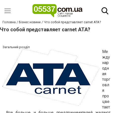
Головна
Бізнес новини
Что собой представляет carnet ATA?
Что собой представляет carnet ATA?
Загальний розділ
Ме
жду
нар
одн
ая
торг
овл
я
про
цве
тает
. Все больше и больше предпринимателей желают