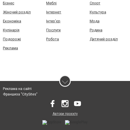
Бізнес
Меблі
Спорт
Жіночий розділ
Інтернет
Культура
Економіка
Інтер'єр
Мода
Кулінарія
Послуги
Родина
Подорожі
Робота
Дитячий розділ
Реклама
Реклама на сайті
Франшиза "CitySites"
Автори проєкту