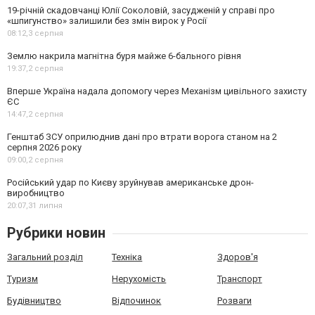
19-річній скадовчанці Юлії Соколовій, засудженій у справі про
«шпигунство» залишили без змін вирок у Росії
08:12,
3 серпня
Землю накрила магнітна буря майже 6-бального рівня
19:37,
2 серпня
Вперше Україна надала допомогу через Механізм цивільного захисту
ЄС
14:47,
2 серпня
Генштаб ЗСУ оприлюднив дані про втрати ворога станом на 2
серпня 2026 року
09:00,
2 серпня
Російський удар по Києву зруйнував американське дрон-
виробництво
20:07,
31 липня
Рубрики новин
Загальний розділ
Техніка
Здоров'я
Туризм
Нерухомість
Транспорт
Будівництво
Відпочинок
Розваги