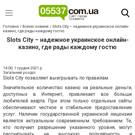
Головна
Бізнес новини
Slots City – надежное украинское онлайн-
казино, где рады каждому гостю
Slots City – надежное украинское онлайн-
казино, где рады каждому гостю
14:00,
1 грудня 2021 р.
Загальний розділ
Slots City позволяет выигрывать по правилам
Значительное количество казино на реальные деньги,
доступных в Интернет, привлекает все больше
любителей азарта. При этом только отдельные сайты
обеспечивают честное и стабильное предоставление
услуг. Наличие государственной украинской лицензии
является актуальным современным требованием. Те,
кто получает разрешение указанного уровня, могут
рассчитывать на высокую популярность и