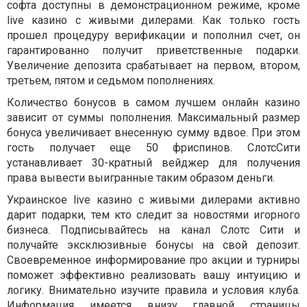
софта доступны в демонстрационном режиме, кроме
live казино с живыми дилерами. Как только гость
прошел процедуру верификации и пополнил счет, он
гарантированно получит приветственные подарки.
Увеличение депозита срабатывает на первом, втором,
третьем, пятом и седьмом пополнениях.
Количество бонусов в самом лучшем онлайн казино
зависит от суммы пополнения. Максимальный размер
бонуса увеличивает внесенную сумму вдвое. При этом
гость получает еще 50 фриспинов. СлотсСити
устанавливает 30-кратный вейджер для получения
права вывести выигранные таким образом деньги.
Украинское live казино с живыми дилерами активно
дарит подарки, тем кто следит за новостями игорного
бизнеса. Подписывайтесь на канал Слотс Сити и
получайте эксклюзивные бонусы на свой депозит.
Своевременное информирование про акции и турниры
поможет эффективно реализовать вашу интуицию и
логику. Внимательно изучите правила и условия клуба.
Информация имеется внизу главной страницы