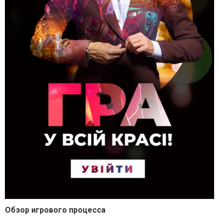
Обзор игрового процесса