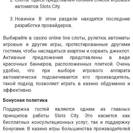
автоматов Slots City.
Новинки. В этом разделе находятся последние
разработки провайдеров.
Выбирайте в casino online live слоты, рулетки, автоматы
игровые и другие игры, протестированные другими
гостями, чтобы насладиться азартом и сорвать джекпот.
Активные предложения представлены в виде
красочных баннеров, расположенных плиткой. Очень
удобно, что при выборе игрового аппарата
автоматически подсвечивается его производитель,
такой подход позволяет играть в казино обдуманно и
эффективно.
Бонусная политика
Поддержка гостей является одним из главных
принципов работы Slots City. Это касается как
бесплатных консультационных услуг, так и поддержку
бонусами. В казино игры большинства производителей